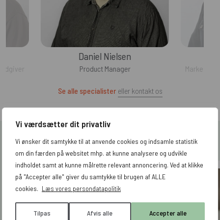
Daniel Nielsen
rådgiver
Product Manager
Marketing-
Se alle specialister
eller kontakt os
Vi værdsætter dit privatliv
Vi ønsker dit samtykke til at anvende cookies og indsamle statistik
Vi samler på glade kunder
om din færden på websitet mhp. at kunne analysere og udvikle
indholdet samt at kunne målrette relevant annoncering. Ved at klikke
på "Accepter alle" giver du samtykke til brugen af ALLE
cookies.
Læs vores persondatapolitik
Tilpas
Afvis alle
Accepter alle