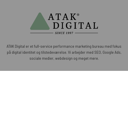
ATAK Digital er et full-service performance marketing bureau med fokus
på digital identitet og tilstedeværelse. Vi arbejder med SEO, Google Ads,
sociale medier, webdesign og meget mere.
Specialer
Nyttige links
Paid search
Artikler
Organic search
Om os
Paid social
Karriere
Organic social
Kontakt os
Kommunikation
Handelsbetingelser
Web
Persondatapolitik