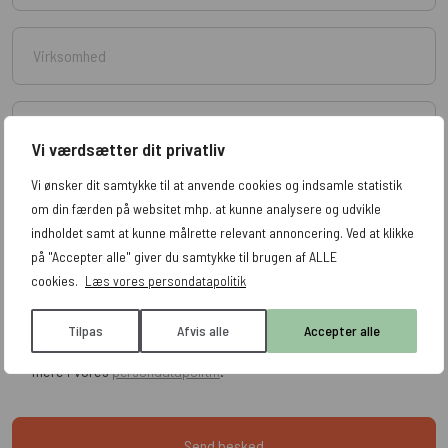
Vi værdsætter dit privatliv
Vi ønsker dit samtykke til at anvende cookies og indsamle statistik
om din færden på websitet mhp. at kunne analysere og udvikle
indholdet samt at kunne målrette relevant annoncering. Ved at klikke
på "Accepter alle" giver du samtykke til brugen af ALLE
cookies.
Læs vores persondatapolitik
Tilpas
Afvis alle
Accepter alle
Jeg accepterer, at mine data indsamles og opbevares. Læs
mere i vores
persondatapolitik
.