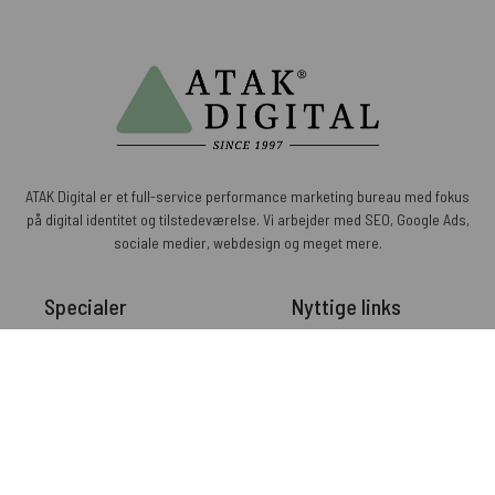
ATAK Digital er et full-service performance marketing bureau med fokus
på digital identitet og tilstedeværelse. Vi arbejder med SEO, Google Ads,
sociale medier, webdesign og meget mere.
Specialer
Nyttige links
Paid search
Artikler
Organic search
Om os
Paid social
Karriere
Organic social
Kontakt os
Kommunikation
Handelsbetingelser