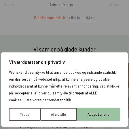
rådgiver
Adm. direktør
Marketing-
Se alle specialister
eller kontakt os
Vi samler på glade kunder
Vi værdsætter dit privatliv
Vi ønsker dit samtykke til at anvende cookies og indsamle statistik
om din færden på websitet mhp. at kunne analysere og udvikle
indholdet samt at kunne målrette relevant annoncering. Ved at klikke
på "Accepter alle" giver du samtykke til brugen af ALLE
cookies.
Læs vores persondatapolitik
Tilpas
Afvis alle
Accepter alle
”Vi har gennem snart to år samarbejdet med