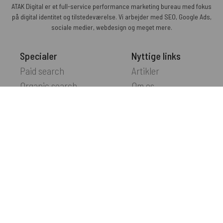
ATAK Digital er et full-service performance marketing bureau med fokus
på digital identitet og tilstedeværelse. Vi arbejder med SEO, Google Ads,
sociale medier, webdesign og meget mere.
Specialer
Nyttige links
Paid search
Artikler
Organic search
Om os
Paid social
Karriere
Organic social
Kontakt os
Kommunikation
Handelsbetingelser
Web
Persondatapolitik
Content
Kontakt
Strandvejen 8
2100 København Ø