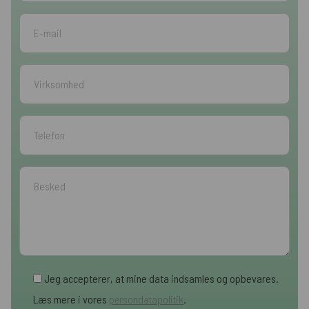
Jeg accepterer, at mine data indsamles og opbevares.
Læs mere i vores
persondatapolitik
.