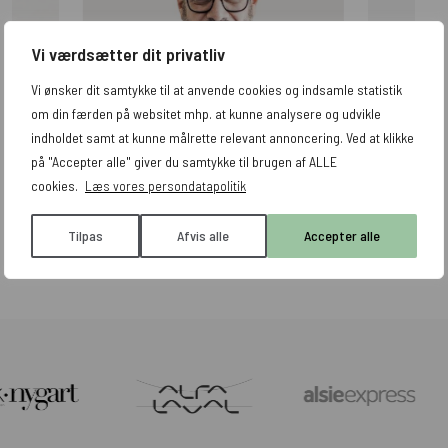
Vi værdsætter dit privatliv
Vi ønsker dit samtykke til at anvende cookies og indsamle statistik
om din færden på websitet mhp. at kunne analysere og udvikle
indholdet samt at kunne målrette relevant annoncering. Ved at klikke
på "Accepter alle" giver du samtykke til brugen af ALLE
William Atak
J
cookies.
Læs vores persondatapolitik
rådgiver
Adm. direktør
Marketing-
Tilpas
Afvis alle
Accepter alle
Se alle specialister
eller kontakt os