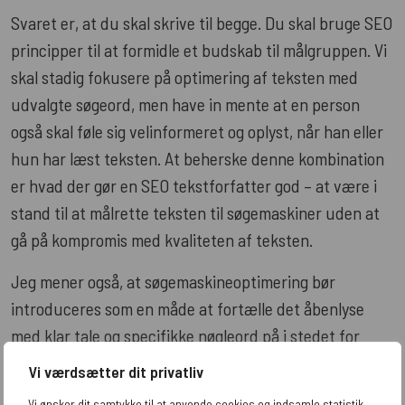
Svaret er, at du skal skrive til begge. Du skal bruge SEO
principper til at formidle et budskab til målgruppen. Vi
skal stadig fokusere på optimering af teksten med
udvalgte søgeord, men have in mente at en person
også skal føle sig velinformeret og oplyst, når han eller
hun har læst teksten. At beherske denne kombination
er hvad der gør en SEO tekstforfatter god – at være i
stand til at målrette teksten til søgemaskiner uden at
gå på kompromis med kvaliteten af teksten.
Jeg mener også, at søgemaskineoptimering bør
introduceres som en måde at fortælle det åbenlyse
med klar tale og specifikke nøgleord på i stedet for
optimering af tekster til søgemaskiner, hvilket vil give
Vi værdsætter dit privatliv
en tekstforfatter et langt mere kvalitativt
Vi ønsker dit samtykke til at anvende cookies og indsamle statistik