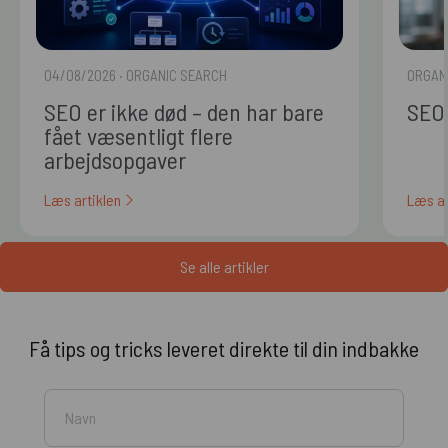
04/08/2026
· ORGANIC SEARCH
ORGAN
SEO er ikke død – den har bare
SEO 
fået væsentligt flere
arbejdsopgaver
Læs artiklen
Læs ar
Se alle artikler
Få tips og tricks leveret direkte til din indbakke