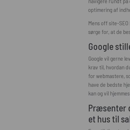
navigere rundt på 
optimering af indhol
Mens off site-SEO h
sørge for, at de be
Google still
Google vil gerne le
krav til, hvordan d
for webmastere, so
have de bedste hje
kan og vil hjemmesi
Præsenter 
et hus til sa