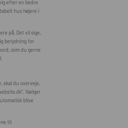
kig efter en bedre
tabelt hus højere i
re på. Det vil sige,
g betydning for
geord, som du gerne
O.
 skal du overveje,
website.dk”. Vælger
automatisk blive
ne til