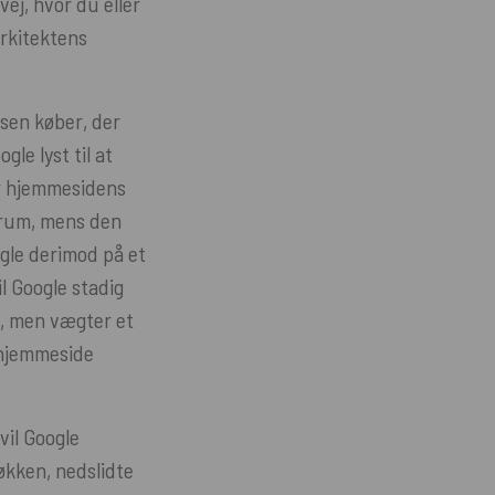
ej, hvor du eller
arkitektens
æsen køber, der
le lyst til at
er hjemmesidens
 rum, mens den
ogle derimod på et
il Google stadig
g, men vægter et
 hjemmeside
vil Google
økken, nedslidte