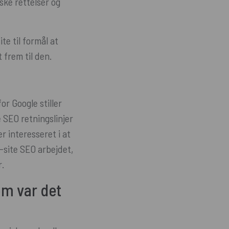
ske rettelser og
te til formål at
 frem til den.
or Google stiller
e SEO retningslinjer
 interesseret i at
-site SEO arbejdet,
r.
m var det