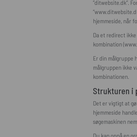
”ditwebsite.dk”. Fo
”www.ditwebsite.dk”
hjemmeside, når fol
Da et redirect ikke
kombination (www. e
Er din målgruppe h
målgruppen ikke va
kombinationen.
Strukturen i
Det er vigtigt at 
hjemmeside handle
søgemaskinen nemme
Du kan opnå en ord