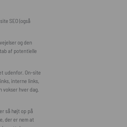
site SEO (også
vejelser og den
ab af potentielle
et udenfor. On-site
nks, interne links,
n vokser hver dag.
r så højt op på
de, der er nem at