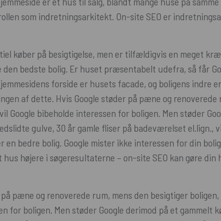
 hjemmeside er et hus til salg, blandt mange huse på samme v
rollen som indretningsarkitekt. On-site SEO er indretnings
tiel køber på besigtigelse, men er tilfældigvis en meget kr
ve den bedste bolig. Er huset præsentabelt udefra, så får Goog
jemmesidens forside er husets facade, og boligens indre 
ingen af dette. Hvis Google støder på pæne og renoverede
 vil Google bibeholde interessen for boligen. Men støder Go
slidte gulve, 30 år gamle fliser på badeværelset el.lign., v
r en bedre bolig. Google mister ikke interessen for din boli
hus højere i søgeresultaterne – on-site SEO kan gøre din
 på pæne og renoverede rum, mens den besigtiger boligen, 
en for boligen. Men støder Google derimod på et gammelt k