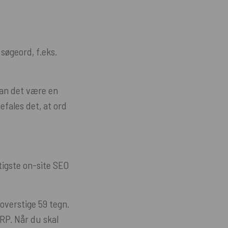
søgeord, f.eks.
 kan det være en
efales det, at ord
gtigste on-site SEO
overstige 59 tegn.
SERP. Når du skal