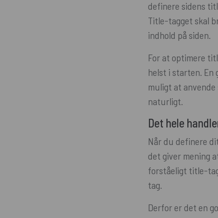
definere sidens ti
Title-tagget skal b
indhold på siden.
For at optimere ti
helst i starten. E
muligt at anvende s
naturligt.
Det hele handl
Når du definere dit
det giver mening at
forståeligt title-
tag.
Derfor er det en go