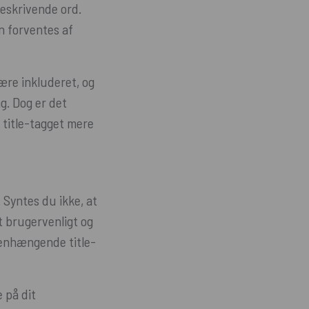
beskrivende ord.
an forventes af
være inkluderet, og
g. Dog er det
r title-tagget mere
 Syntes du ikke, at
Et brugervenligt og
mmenhængende title-
 på dit