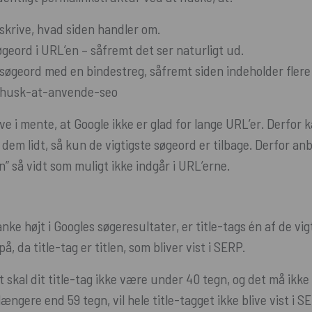
skrive, hvad siden handler om.
øgeord i URL’en – såfremt det ser naturligt ud.
søgeord med en bindestreg, såfremt siden indeholder flere 
/husk-at-anvende-seo
ave i mente, at Google ikke er glad for lange URL’er. Derfor
 dem lidt, så kun de vigtigste søgeord er tilbage. Derfor anb
in” så vidt som muligt ikke indgår i URL’erne.
anke højt i Googles søgeresultater, er title-tags én af de vi
på, da title-tag er titlen, som bliver vist i SERP.
kal dit title-tag ikke være under 40 tegn, og det må ikke 
 længere end 59 tegn, vil hele title-tagget ikke blive vist i 