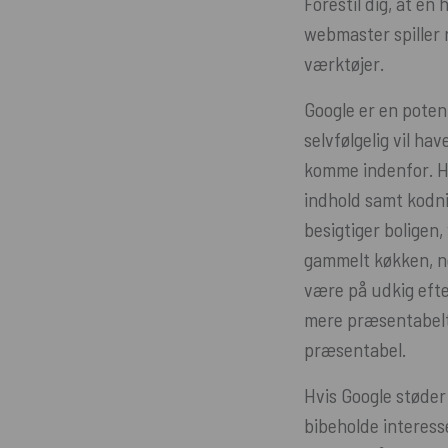
Forestil dig, at en
webmaster spiller 
værktøjer.
Google er en poten
selvfølgelig vil ha
komme indenfor. H
indhold samt kodn
besigtiger boligen,
gammelt køkken, ned
være på udkig efte
mere præsentabelt 
præsentabel.
Hvis Google støder
bibeholde interess