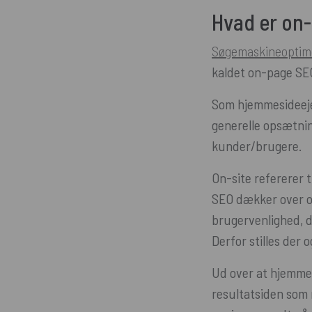
Hvad er on-
Søgemaskineoptime
kaldet on-page SEO
Som hjemmesideejer
generelle opsætnin
kunder/brugere.
On-site refererer ti
SEO dækker over opt
brugervenlighed, d
Derfor stilles der 
Ud over at hjemmes
resultatsiden som m