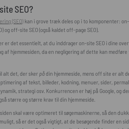
site SEO?
ring (SEO)
kan i grove træk deles op i to komponenter: on-
) og off-site SEO (også kaldet off-page SEO).
 er det essentielt, at du inddrager on-site SEO i dine over
g af hjemmesiden, da en negligering af dette kan medføre t
l alt det, der sker
på
din hjemmeside, mens off site er alt d
imering af tekst, billeder, kodning, menuer, sider, permali
ynamik, strategi osv. Konkurrencen er høj på Google, og de
også større og større krav til din hjemmeside.
iden skal være optimeret til søgemaskinerne, så den dukke
uligt, så er det også vigtigt, at de besøgende finder en si