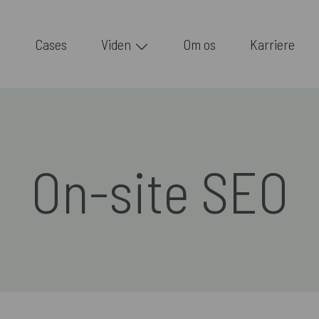
Cases
Viden
Om os
Karriere
On-site SEO