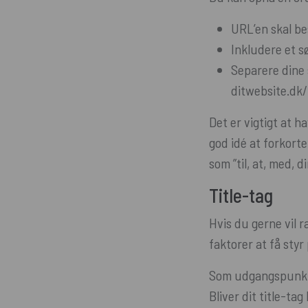
URL’en skal be
Inkludere et s
Separere dine 
ditwebsite.dk
Det er vigtigt at h
god idé at forkorte
som ”til, at, med, d
Title-tag
Hvis du gerne vil r
faktorer at få styr 
Som udgangspunkt s
Bliver dit title-tag