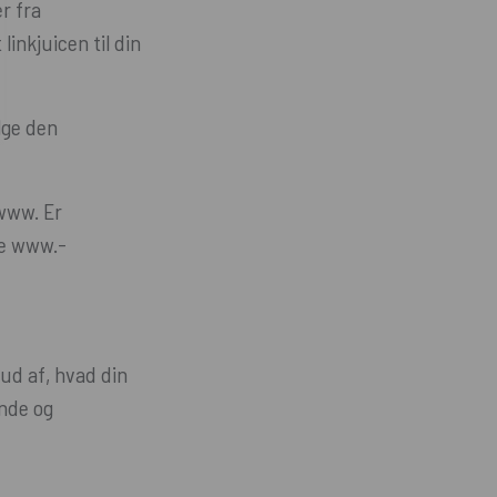
er fra
linkjuicen til din
lge den
www. Er
ge www.-
 ud af, hvad din
nde og