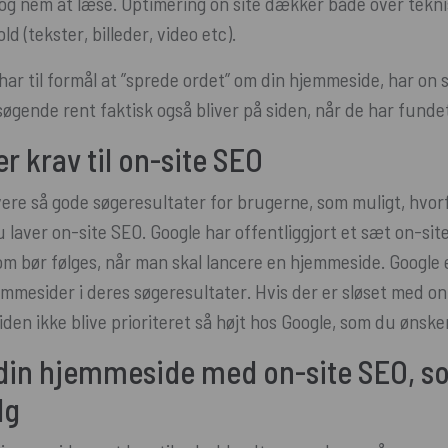
og nem at læse. Optimering on site dækker både over tekni
d (tekster, billeder, video etc).
ar til formål at ”sprede ordet” om din hjemmeside, har on si
søgende rent faktisk også bliver på siden, når de har fundet
er krav til on-site SEO
vere så gode søgeresultater for brugerne, som muligt, hvorf
u laver on-site SEO. Google har offentliggjort et sæt on-sit
m bør følges, når man skal lancere en hjemmeside. Google er
mmesider i deres søgeresultater. Hvis der er sløset med on
den ikke blive prioriteret så højt hos Google, som du ønske
din hjemmeside med on-site SEO, so
lg