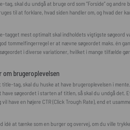
tle-tag, skal du undgå at bruge ord som ”Forside” og andre 
ruges til at forklare, hvad siden handler om, og hvad der k
tle-tagget mest optimalt skal indholdets vigtigste søgeord 
n god tommelfingerregel er at nævne søgeordet maks. én gan
øgeordet i diverse variationer, hvilket i mange tilfælde gø
er om brugeroplevelsen
 title-tag, skal du huske at have brugeroplevelsen i mente.
 have søgeordet i starten af titlen, så skal du undgå det. 
tag vil have en højere CTR (Click Trough Rate), end et usa
d idé at tænke som en burger og overvej, om du ville trykke