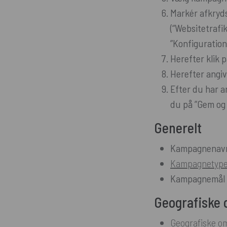
Markér afkryds
(“Websitetrafi
”Konfiguration
Herefter klik 
Herefter angiv
Efter du har a
du på ”Gem og
Generelt
Kampagnenav
Kampagnetyp
Kampagnemål
Geografiske 
Geografiske o