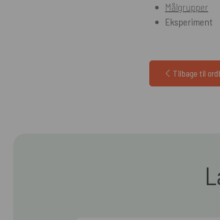
Målgrupper
Eksperiment
Tilbage til or
L