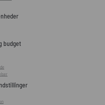
enheder
g budget
ode
lser
dstillinger
on