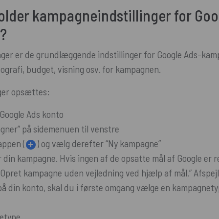
lder kampagneindstillinger for Goo
?
nger er de grundlæggende indstillinger for Google Ads-ka
ografi, budget, visning osv. for kampagnen.
nger opsættes:
 Google Ads konto
gner” på sidemenuen til venstre
appen (
) og vælg derefter “Ny kampagne”
r din kampagne. Hvis ingen af de opsatte mål af Google er re
Opret kampagne uden vejledning ved hjælp af mål.” Afspejle
 på din konto, skal du i første omgang vælge en kampagnety
etype