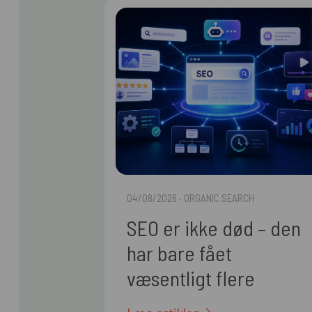
04/08/2026
· ORGANIC SEARCH
SEO er ikke død – den
har bare fået
væsentligt flere
arbejdsopgaver