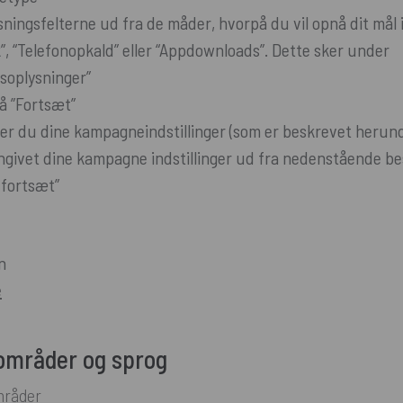
ningsfelterne ud fra de måder, hvorpå du vil opnå dit mål i
k”, “Telefonopkald” eller “Appdownloads”. Dette sker under
soplysninger”
på ”Fortsæt”
er du dine kampagneindstillinger (som er beskrevet herun
ngivet dine kampagne indstillinger ud fra nedenstående bes
 fortsæt”
n
e
områder og sprog
mråder