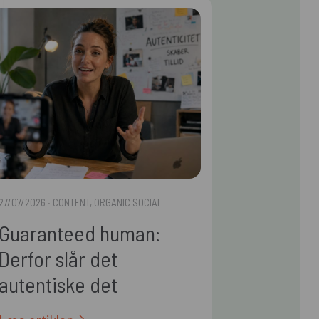
27/07/2026
· CONTENT, ORGANIC SOCIAL
Guaranteed human:
Derfor slår det
autentiske det
polerede i 2026