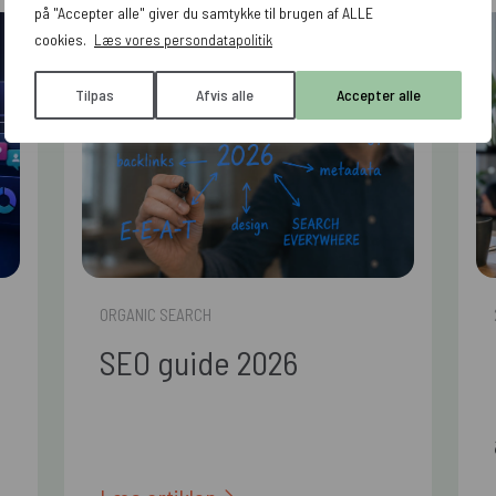
på "Accepter alle" giver du samtykke til brugen af ALLE
cookies.
Læs vores persondatapolitik
Tilpas
Afvis alle
Accepter alle
ORGANIC SEARCH
SEO guide 2026