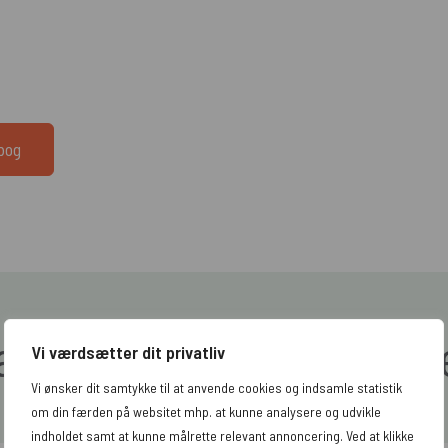
dbog
æs vores seneste artikl
Vi værdsætter dit privatliv
Vi ønsker dit samtykke til at anvende cookies og indsamle statistik
om din færden på websitet mhp. at kunne analysere og udvikle
indholdet samt at kunne målrette relevant annoncering. Ved at klikke