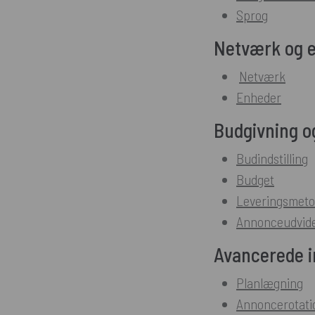
Sprog
Netværk og 
Netværk
Enheder
Budgivning o
Budindstilling
Budget
Leveringsmet
Annonceudvide
Avancerede in
Planlægning
Annoncerotati