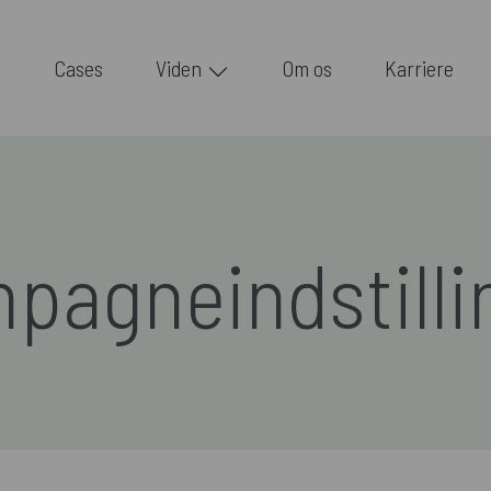
Cases
Viden
Om os
Karriere
pagneindstilli