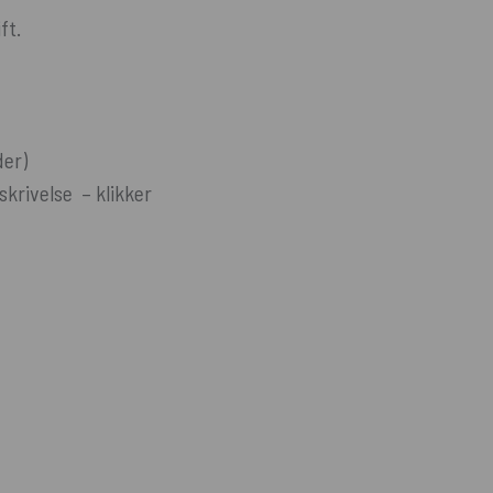
ft.
der)
krivelse – klikker