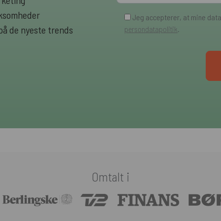
rketing
irksomheder
Jeg accepterer, at mine dat
 på de nyeste trends
persondatapolitik
.
Omtalt i