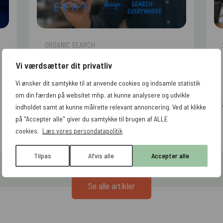
ORGANIC SEARCH
SEO guide 2026
Vi værdsætter dit privatliv
Vi ønsker dit samtykke til at anvende cookies og indsamle statistik
om din færden på websitet mhp. at kunne analysere og udvikle
indholdet samt at kunne målrette relevant annoncering. Ved at klikke
på "Accepter alle" giver du samtykke til brugen af ALLE
Læs artiklen
cookies.
Læs vores persondatapolitik
Tilpas
Afvis alle
Accepter alle
Se alle artikler