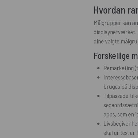
Hvordan r
Målgrupper kan an
displaynetværket. 
dine valgte målgru
Forskellige 
Remarketing (t
Interessebase
bruges på dis
Tilpassede til
søgeordssætnin
apps, som en i
Livsbegivenhede
skal giftes, er 