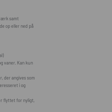
værk samt
de op eller ned på
l)
og vaner. Kan kun
r, der angives som
resseret i og
 flyttet for nyligt,