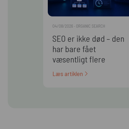
04/08/2026
· ORGANIC SEARCH
SEO er ikke død – den
har bare fået
væsentligt flere
arbejdsopgaver
Læs artiklen