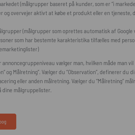
arkedet (målgrupper baseret på kunder, som er “i markedet
r og overvejer aktivt at købe et produkt eller en tjeneste,
ålgrupper (målgrupper som oprettes automatisk af Google 
soner som har bestemte karakteristika tilfælles med perso
emarketinglister)
r annoncegruppeniveau vælger man, hvilken måde man vil 
n” og Målretning”. Vælger du “Observation”, definerer du d
acering eller anden målretning. Vælger du “Målretning” mål
 dine målgruppelister.
dbog