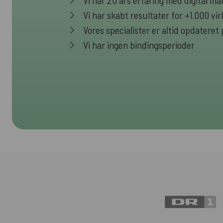
Vi har 20 års erfaring med digital ma
Vi har skabt resultater for +1.000 v
Vores specialister er altid opdateret
Vi har ingen bindingsperioder