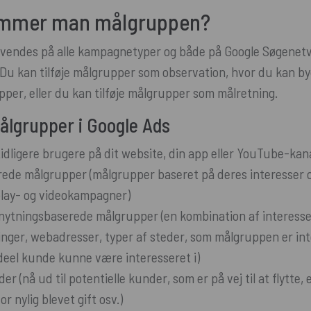
ammer man målgruppen?
vendes på alle kampagnetyper og både på Google Søgenet
Du kan tilføje målgrupper som observation, hvor du kan by
pper, eller du kan tilføje målgrupper som målretning.
målgrupper i Google Ads
idligere brugere på dit website, din app eller YouTube-kana
rede målgrupper (målgrupper baseret på deres interesser 
play- og videokampagner)
knytningsbaserede målgrupper (en kombination af interesse
ger, webadresser, typer af steder, som målgruppen er inte
deel kunde kunne være interesseret i)
r (nå ud til potentielle kunder, som er på vej til at flytte, er
for nylig blevet gift osv.)