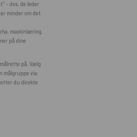
” – dvs. de leder
 der minder om det
vha. maskinlæring.
ner på dine
målrette på. Vælg
in målgruppe via
retter du direkte