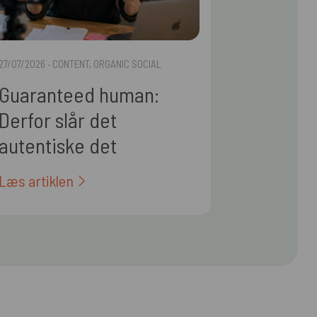
27/07/2026
· CONTENT, ORGANIC SOCIAL
Guaranteed human:
Derfor slår det
autentiske det
polerede i 2026
Læs artiklen