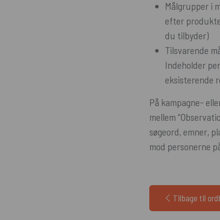
Målgrupper i m
efter produkte
du tilbyder)
Tilsvarende m
Indeholder per
eksisterende r
På kampagne- elle
mellem “Observatio
søgeord, emner, pl
mod personerne på
Tilbage til or