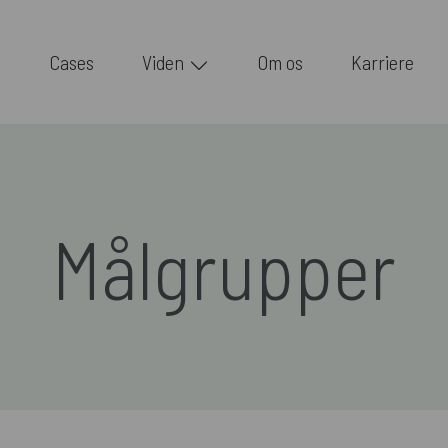
Cases
Viden
Om os
Karriere
Målgrupper