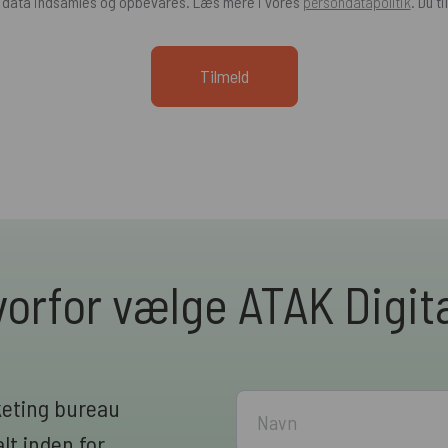
e data indsamles og opbevares. Læs mere i vores
persondatapolitik
. Du t
orfor vælge ATAK Digit
keting bureau
lt inden for