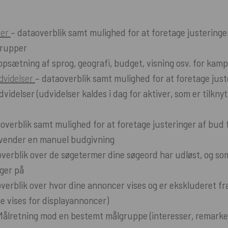
per
– dataoverblik samt mulighed for at foretage justeringe
grupper
– opsætning af sprog, geografi, budget, visning osv. for ka
dvidelser
– dataoverblik samt mulighed for at foretage just
idelser (udvidelser kaldes i dag for aktiver, som er tilknyt
overblik samt mulighed for at foretage justeringer af bud 
vender en manuel budgivning
overblik over de søgetermer dine søgeord har udløst, og s
nger på
verblik over hvor dine annoncer vises og er ekskluderet fra
 vises for displayannoncer)
ålretning mod en bestemt målgruppe (interesser, remarket