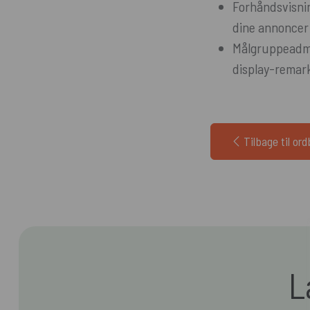
Forhåndsvisnin
dine annoncer 
Målgruppeadmin
display-remar
Tilbage til or
L