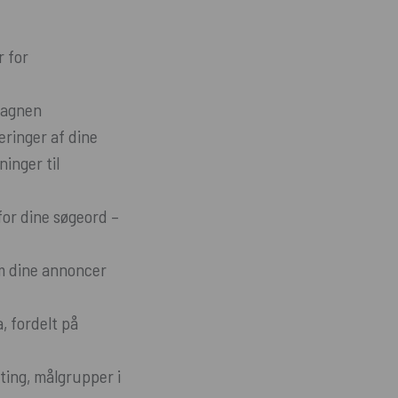
r for
mpagnen
eringer af dine
ninger til
for dine søgeord –
om dine annoncer
, fordelt på
ing, målgrupper i