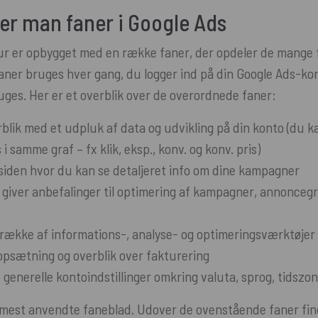
er man faner i Google Ads
ur er opbygget med en række faner, der opdeler de mange 
faner bruges hver gang, du logger ind på din Google Ads-k
ges. Her er et overblik over de overordnede faner:
rblik med et udpluk af data og udvikling på din konto (du ka
s i samme graf – fx klik, eksp., konv. og konv. pris)
iden hvor du kan se detaljeret info om dine kampagner
 giver anbefalinger til optimering af kampagner, annonceg
række af informations-, analyse- og optimeringsværktøjer
opsætning og overblik over fakturering
generelle kontoindstillinger omkring valuta, sprog, tidszo
mest anvendte faneblad. Udover de ovenstående faner fin