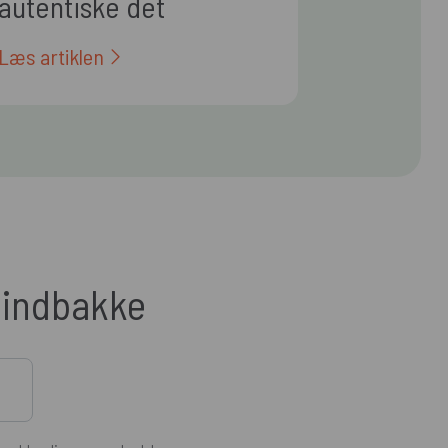
autentiske det
polerede i 2026
Læs artiklen
n indbakke