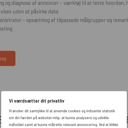
g og diagnose af annoncer – værktøj til at teste hvordan, 
vises uden at påvirke data
istrator – opsætning af tilpassede målgrupper og remarke
keting
dbog
Vi værdsætter dit privatliv
Vi ønsker dit samtykke til at anvende cookies og indsamle statistik
æs vores seneste artikl
om din færden på websitet mhp. at kunne analysere og udvikle
indholdet samt at kunne målrette relevant annoncering. Ved at klikke