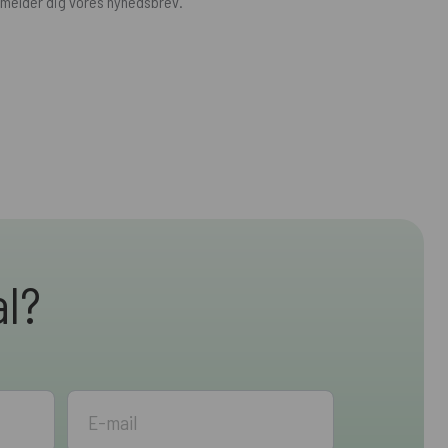
ilmelder dig vores nyhedsbrev.
al?