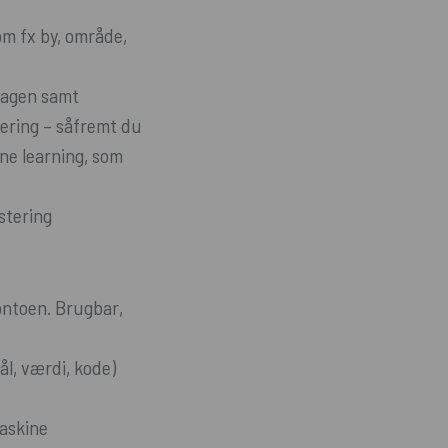
om fx by, område,
 dagen samt
ering – såfremt du
ne learning, som
stering
ontoen. Brugbar,
l, værdi, kode)
maskine