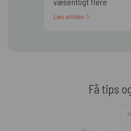
væsentligt flere
arbejdsopgaver
Læs artiklen
Få tips o