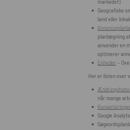
markedet)
Geografiske om
land eller lok
Annonceplanl
planlægning af
anvender en m
optimerer ann
Enheder
– Over
Her er listen over
Ændringshisto
når mange arb
Konverteringe
Google Analytic
Søgeordsplanlæ