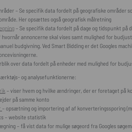
råder – Se specifik data fordelt på geografiske områder s
alområde. Her opsættes også geografisk målretning
ægning
– Se specifik data fordelt på dage og tidspunkt på
 hvornår annoncerne skal vises samt mulighed for budjust
anuel budgivning. Ved Smart Bidding er det Googles machi
oncevisningerne.
blik over data fordelt på enheder med mulighed for budju
 værktøjs- og analysefunktionerne:
rik
– viser hvem og hvilke ændringer, der er foretaget på k
ejder på samme konto
r
– opsætning og importering af af konverteringssporing (må
s – website statistik
gning – få vist data for mulige søgeord fra Googles søge