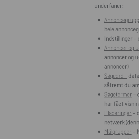
underfaner:
Annoncegrup
hele annonce
Indstillinger 
Annoncer og u
annoncer og udv
annoncer)
Søgeord –
data
såfremt du an
Søgetermer
– 
har fået visni
Placeringer
– o
netværk (denne
Målgrupper
– M