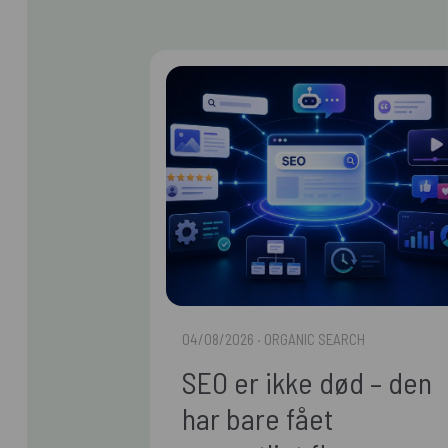
04/08/2026
· ORGANIC SEARCH
SEO er ikke død – den
har bare fået