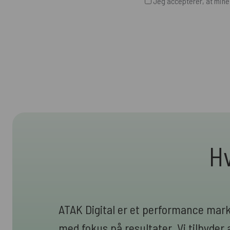
Jeg accepterer, at min
Hv
ATAK Digital er et performance mar
med fokus på resultater. Vi tilbyder a