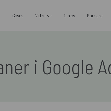
Cases
Viden
Om os
Karriere
aner i Google A