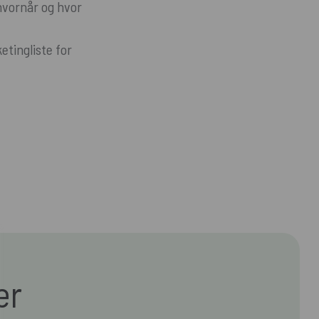
hvornår og hvor
tingliste for
er