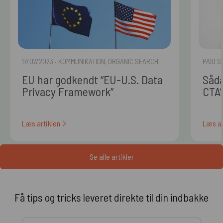
17/07/2023
· KOMMUNIKATION, ORGANIC SEARCH,
PAID S
PAID SEARCH, PAID SOCIAL, WEB
EU har godkendt “EU-U.S. Data
Såda
Privacy Framework”
CTA’
Læs artiklen
Læs ar
Se alle artikler
Få tips og tricks leveret direkte til din indbakke