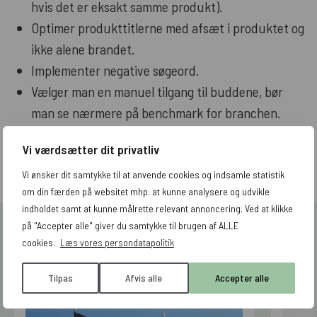
hvis det er eksakt samme produkt).
Optimer produkttitlerne med afsæt i produktet og
ikke alene brandet.
Implementer negative søgeord.
Vælger man en manuel tilgang til buddene, bør
man se nærmere på benchmark for branchen.
Vi værdsætter dit privatliv
Vi ønsker dit samtykke til at anvende cookies og indsamle statistik
om din færden på websitet mhp. at kunne analysere og udvikle
indholdet samt at kunne målrette relevant annoncering. Ved at klikke
på "Accepter alle" giver du samtykke til brugen af ALLE
Mere viden inden for samme emne
cookies.
Læs vores persondatapolitik
Tilpas
Afvis alle
Accepter alle