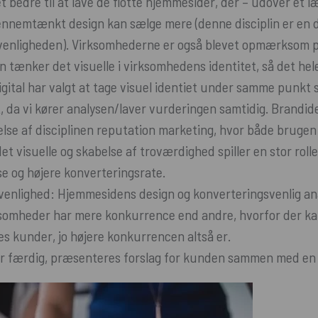
t bedre til at lave de flotte hjemmesider, der – udover et l
nnemtænkt design kan sælge mere (denne disciplin er en d
venligheden). Virksomhederne er også blevet opmærksom på
n tænker det visuelle i virksomhedens identitet, så det hele
gital har valgt at tage visuel identiet under samme punkt
, da vi kører analysen/laver vurderingen samtidig. Brandid
else af disciplinen reputation marketing, hvor både brugen
 visuelle og skabelse af troværdighed spiller en stor rolle
e og højere konverteringsrate.
enlighed: Hjemmesidens design og konverteringsvenlig ana
somheder har mere konkurrence end andre, hvorfor der ka
res kunder, jo højere konkurrencen altså er.
er færdig, præsenteres forslag for kunden sammen med en