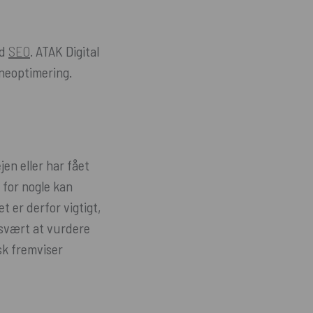
ed
SEO
. ATAK Digital
ineoptimering.
en eller har fået
 for nogle kan
t er derfor vigtigt,
 svært at vurdere
sk fremviser