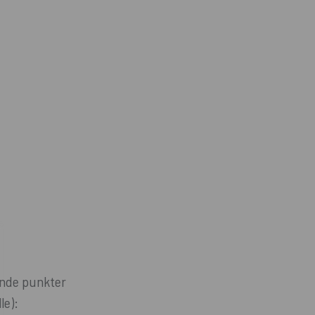
ående punkter
le):