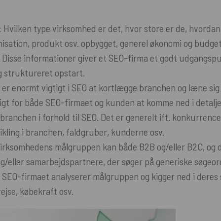
Hvilken type virksomhed er det, hvor store er de, hvorda
isation, produkt osv. opbygget, generel økonomi og budget 
Disse informationer giver et SEO-firma et godt udgangspu
g struktureret opstart.
er enormt vigtigt i SEO at kortlægge branchen og læne sig 
tigt for både SEO-firmaet og kunden at komme ned i detalj
branchen i forhold til SEO. Det er generelt ift. konkurrence
kling i branchen, faldgruber, kunderne osv.
irksomhedens målgruppen kan både B2B og/eller B2C, og 
/eller samarbejdspartnere, der søger på generiske søgeord 
 SEO-firmaet analyserer målgruppen og kigger ned i deres
ejse, købekraft osv.