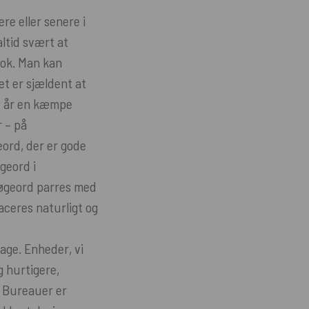
re eller senere i
altid svært at
nok. Man kan
t er sjældent at
e år en kæmpe
r – på
ord, der er gode
øgeord i
søgeord parres med
aceres naturligt og
dage. Enheder, vi
g hurtigere,
 Bureauer er