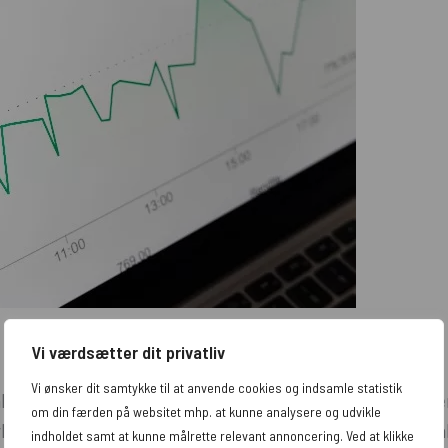
Vi værdsætter dit privatliv
Vi ønsker dit samtykke til at anvende cookies og indsamle statistik
talen indgået, og vi går dybere i analysepunkterne. Ovenst
om din færden på websitet mhp. at kunne analysere og udvikle
rligere analysepunkter kommer til (ikke nødvendigvis dem al
indholdet samt at kunne målrette relevant annoncering. Ved at klikke