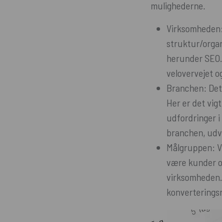
mulighederne.
Virksomheden: 
struktur/organ
herunder SEO. 
velovervejet o
Branchen: Det 
Her er det vig
udfordringer i 
branchen, udvi
Målgruppen: V
være kunder og
virksomheden.
konverteringsr