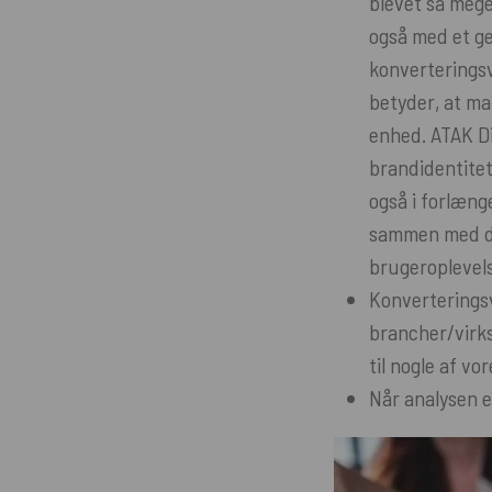
blevet så mege
også med et ge
konverterings
betyder, at ma
enhed. ATAK Di
brandidentitet
også i forlæng
sammen med det
brugeroplevels
Konverteringsv
brancher/virk
til nogle af vo
Når analysen 