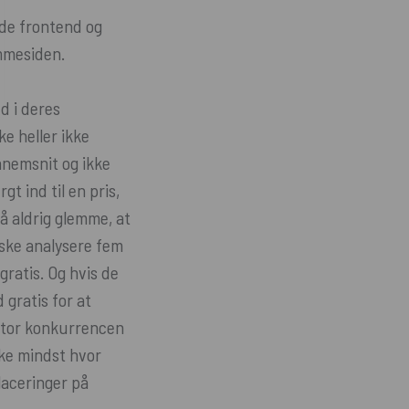
de frontend og
emmesiden.
d i deres
e heller ikke
nnemsnit og ikke
t ind til en pris,
å aldrig glemme, at
åske analysere fem
gratis. Og hvis de
 gratis for at
 stor konkurrencen
kke mindst hvor
laceringer på