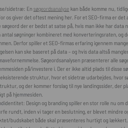
se/sidetræ: En
søgeordsanalyse
kan både komme nu, tidlige
for os giver det oftest mening her. For et SEO-firma er det 
e søgeord der er bedst at satse på, hvis man ikke har data 
 antal søgninger kombineret med konverteringsraten, og de
men. Derfor spiller et SEO-firmas erfaring igennem mang
lgelsen kan ske baseret på data – og hvis data altså mangle
mavefornemmelse. Søgeordsanalysen præsenterer alle søge
mmesiden på/investere i. Der er ikke altid plads til disse s
eksisterende struktur, hvor et sidetræ udarbejdes, hvor 
truktur, og der kommer forslag til nye landingssider, der pl
gt på hjemmesiden.
ndidentitet: Design og branding spiller en stor rolle nu om 
urfe rundt, inden vi tager en beslutning, er blevet mindre o
ktet/budskabet både skal præsenteres hurtigt og lækkert.