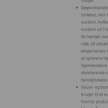
Google.
Søgeordsanaly
forløbet, men 
vurdere, hvilk
vurdere ud fra
de hænger sam
rolle, så udvæ
eksperternes 
at optimere hje
hjemmesidens 
eksisterende s
hensigtsmæssi
Visuel- og bra
bruger til at s
hvorfor produ