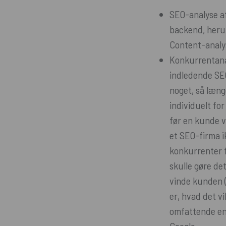
SEO-analyse a
backend, herun
Content-analys
Konkurrentana
indledende SEO
noget, så læng
individuelt fo
før en kunde v
et SEO-firma i
konkurrenter f
skulle gøre det
vinde kunden (
er, hvad det v
omfattende en 