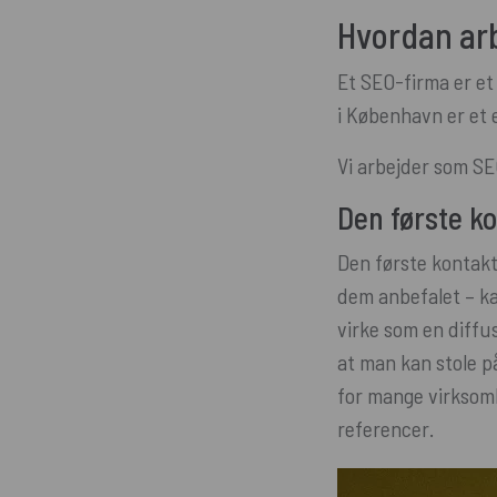
Hvordan ar
Et SEO-firma er et
i København er et 
Vi arbejder som S
Den første k
Den første kontakt
dem anbefalet – kan
virke som en diffus
at man kan stole p
for mange virksomh
referencer.