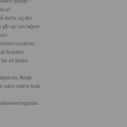
ækkert design –
el af
 dette, og det
 går op i en højere
 som
entitet vurderes
 af brandet
 for en bedre
lyseres. Nogle
n være større krav
 eksekveringsplan.