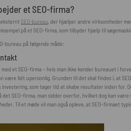
bejder et SEO-firma?
 eksternt
SEO-bureau
, der hjælper andre virksomheder m
eksempel på et SEO-firma, som tilbyder hjælp til søgemask
EO-bureau på følgende måde:
ontakt
 med et SEO-firma – hvis man ikke kender bureauet i forvej
 være lidt upersonlig. Grunden til det skal findes i, at SEO
 investering, som tager tid at skabe resultater inden for. De
å det SEO-firma, man sidder overfor, hvilket dog kan være
eder. Til et møde vil man også opleve, at SEO-firmaet typi