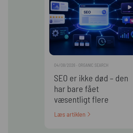
04/08/2026
· ORGANIC SEARCH
SEO er ikke død – den
har bare fået
væsentligt flere
arbejdsopgaver
Læs artiklen