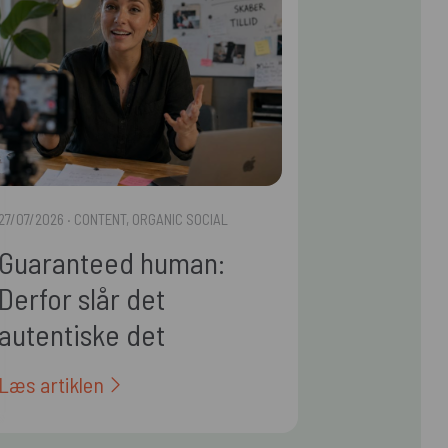
27/07/2026
· CONTENT, ORGANIC SOCIAL
Guaranteed human:
Derfor slår det
autentiske det
polerede i 2026
Læs artiklen