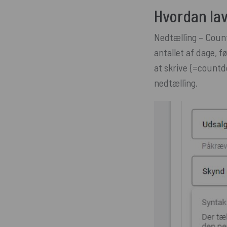
Hvordan la
Nedtælling – Count
antallet af dage, f
at skrive {=countdo
nedtælling.