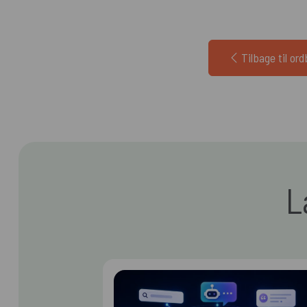
Tilbage til or
L