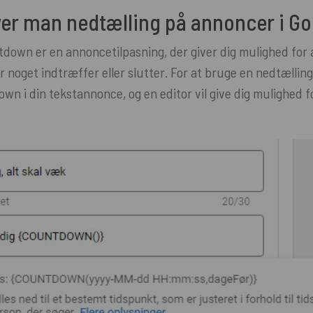
ver man nedtælling på annoncer i Go
down er en annoncetilpasning, der giver dig mulighed for 
ør noget indtræffer eller slutter. For at bruge en nedtælli
wn i din tekstannonce, og en editor vil give dig mulighed fo