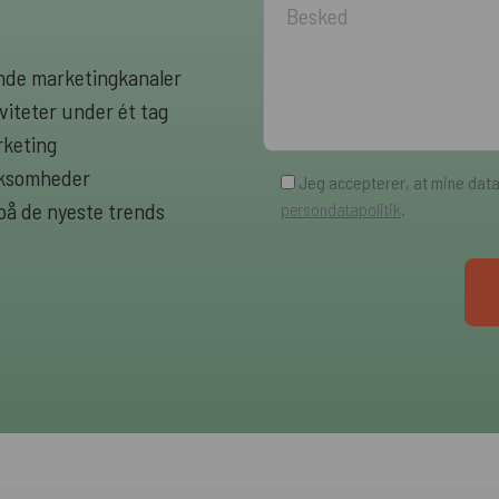
rende marketingkanaler
viteter under ét tag
rketing
irksomheder
Jeg accepterer, at mine dat
 på de nyeste trends
persondatapolitik
.