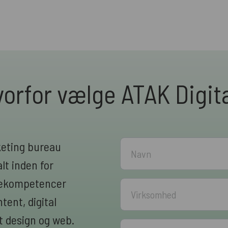
orfor vælge ATAK Digit
keting bureau
lt inden for
rnekompetencer
ent, digital
 design og web.