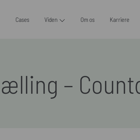
Cases
Viden
Om os
Karriere
ælling – Coun