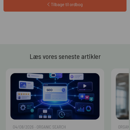
Tilbage til ordbog
Læs vores seneste artikler
04/08/2026
· ORGANIC SEARCH
ORGAN