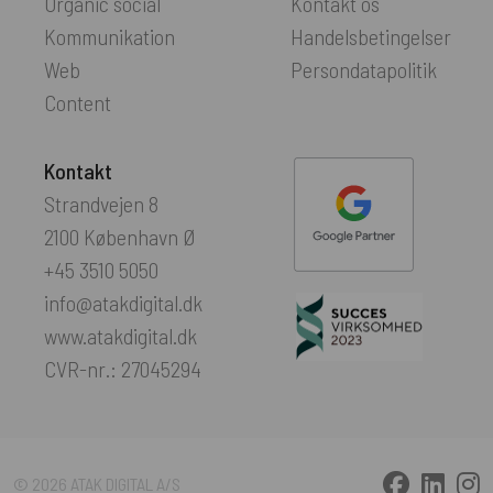
Organic social
Kontakt os
Kommunikation
Handelsbetingelser
Web
Persondatapolitik
Content
Kontakt
Strandvejen 8
2100 København Ø
+45 3510 5050
info@atakdigital.dk
www.atakdigital.dk
CVR-nr.: 27045294
© 2026 ATAK DIGITAL A/S