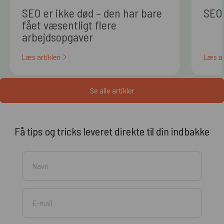
SEO er ikke død – den har bare
SEO 
fået væsentligt flere
arbejdsopgaver
Læs artiklen
Læs ar
Se alle artikler
Få tips og tricks leveret direkte til din indbakke