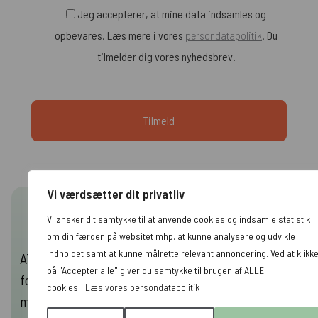
Jeg accepterer, at mine data indsamles og
opbevares. Læs mere i vores
persondatapolitik
. Du
tilmelder dig vores nyhedsbrev.
Vi værdsætter dit privatliv
Hvorfor vælge ATAK Digital?
Vi ønsker dit samtykke til at anvende cookies og indsamle statistik
om din færden på websitet mhp. at kunne analysere og udvikle
indholdet samt at kunne målrette relevant annoncering. Ved at klikk
ATAK Digital er et digitalt performance bureau med
på "Accepter alle" giver du samtykke til brugen af ALLE
fokus på resultater. Vi tilbyder alt inden for digital
cookies.
Læs vores persondatapolitik
markedsføring, og vores kernekompetencer