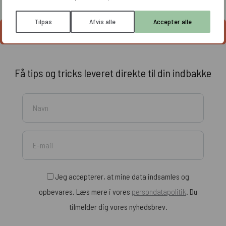
Tilpas
Afvis alle
Accepter alle
Se alle artikler
Få tips og tricks leveret direkte til din indbakke
Jeg accepterer, at mine data indsamles og
opbevares. Læs mere i vores
persondatapolitik
. Du
tilmelder dig vores nyhedsbrev.