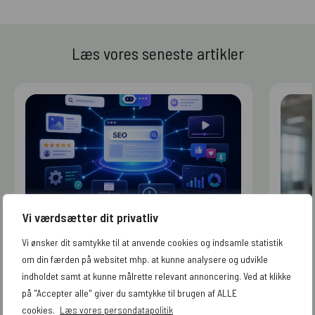
Læs vores seneste artikler
Vi værdsætter dit privatliv
04/08/2026
· ORGANIC SEARCH
ORGAN
Vi ønsker dit samtykke til at anvende cookies og indsamle statistik
SEO er ikke død – den har bare
SEO 
om din færden på websitet mhp. at kunne analysere og udvikle
fået væsentligt flere
indholdet samt at kunne målrette relevant annoncering. Ved at klikke
arbejdsopgaver
på "Accepter alle" giver du samtykke til brugen af ALLE
cookies.
Læs vores persondatapolitik
Læs artiklen
Læs ar