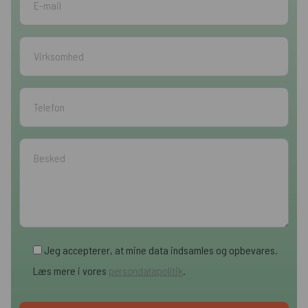
Jeg accepterer, at mine data indsamles og opbevares.
Læs mere i vores
persondatapolitik
.