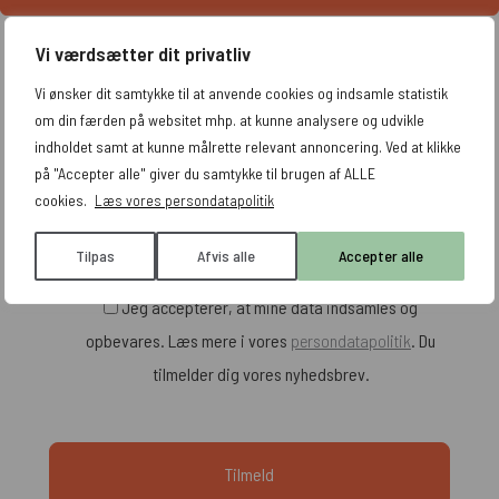
Vi værdsætter dit privatliv
Få tips og tricks leveret direkte til din indbakke
Vi ønsker dit samtykke til at anvende cookies og indsamle statistik
om din færden på websitet mhp. at kunne analysere og udvikle
indholdet samt at kunne målrette relevant annoncering. Ved at klikke
på "Accepter alle" giver du samtykke til brugen af ALLE
cookies.
Læs vores persondatapolitik
Tilpas
Afvis alle
Accepter alle
Jeg accepterer, at mine data indsamles og
opbevares. Læs mere i vores
persondatapolitik
. Du
tilmelder dig vores nyhedsbrev.