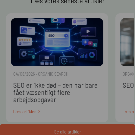
Læs vores seneste artikler
04/08/2026
· ORGANIC SEARCH
ORGAN
SEO er ikke død – den har bare
SEO 
fået væsentligt flere
arbejdsopgaver
Læs artiklen
Læs ar
Se alle artikler