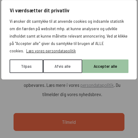
Vi værdsætter dit privatliv
Få tips og tricks leveret direkte til din indbakke
Vi ønsker dit samtykke til at anvende cookies og indsamle statistik
om din færden på websitet mhp. at kunne analysere og udvikle
indholdet samt at kunne målrette relevant annoncering. Ved at klikke
på "Accepter alle" giver du samtykke til brugen af ALLE
cookies.
Læs vores persondatapolitik
Tilpas
Afvis alle
Accepter alle
Jeg accepterer, at mine data indsamles og
opbevares. Læs mere i vores
persondatapolitik
. Du
tilmelder dig vores nyhedsbrev.