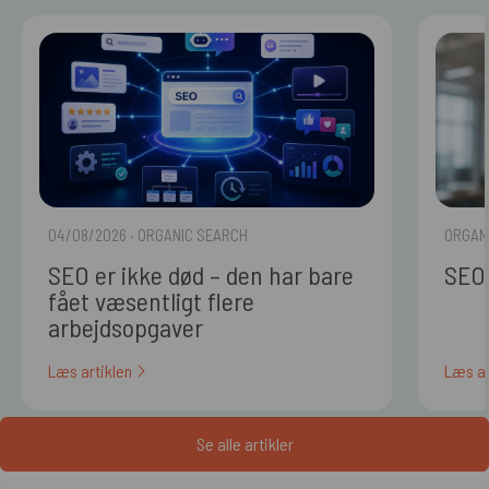
04/08/2026
· ORGANIC SEARCH
ORGAN
SEO er ikke død – den har bare
SEO 
fået væsentligt flere
arbejdsopgaver
Læs artiklen
Læs ar
Se alle artikler