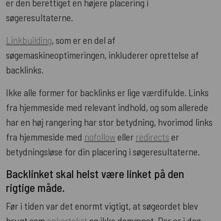
er den berettiget en højere placering i
søgeresultaterne.
Linkbuilding
, som er en del af
søgemaskineoptimeringen, inkluderer oprettelse af
backlinks.
Ikke alle former for backlinks er lige værdifulde. Links
fra hjemmeside med relevant indhold, og som allerede
har en høj rangering har stor betydning, hvorimod links
fra hjemmeside med
nofollow
eller
redirects
er
betydningsløse for din placering i søgeresultaterne.
Backlinket skal helst være linket på den
rigtige måde.
Før i tiden var det enormt vigtigt, at søgeordet blev
brugt som
ankertekst
og ikke domænet. Der er i dag