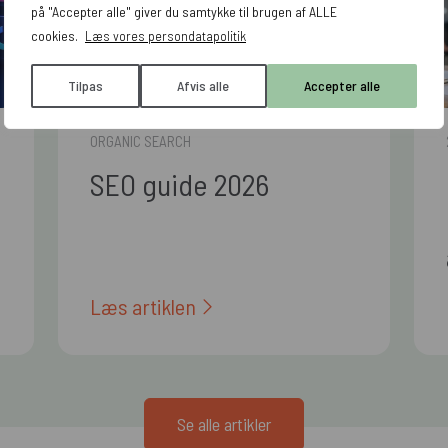
på "Accepter alle" giver du samtykke til brugen af ALLE
cookies.
Læs vores persondatapolitik
Tilpas
Afvis alle
Accepter alle
ORGANIC SEARCH
SEO guide 2026
Læs artiklen
Se alle artikler