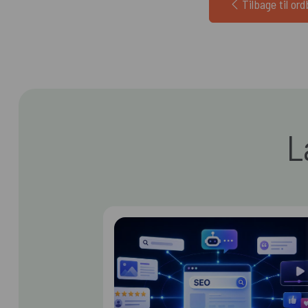
Tilbage til or
L