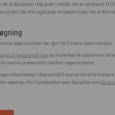
r de to discipliner i høj grad. Indhold, der er optimeret til 
 autoritet, har ofte også gode forudsætninger for at blive b
søgning
drevne søgeresultater har gjort AEO endnu mere relevant.
ogles AI-genererede svar
og forskellige AI-assistenter bety
information præsenteret direkte i søgeresultatet.
nge virksomheder i dag med AEO som en del af en bredere s
ativ søgning, ofte i kombination med discipliner som
Genera