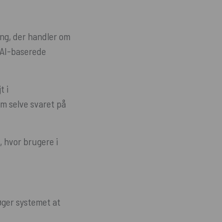
ing, der handler om
g AI-baserede
t i
om selve svaret på
, hvor brugere i
søger systemet at