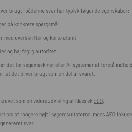
liver brugt i sådanne svar har typisk følgende egenskaber:
nger på konkrete spørgsmål
ur med overskrifter og korte afsnit
er og høj faglig autoritet
gør det for søgemaskiner eller AI-systemer at forstå indhold
, at det bliver brugt som en del af svaret.
O
skrevet som en videreudvikling af klassisk
SEO
.
t om at rangere højt i søgeresultaterne, mens AEO fokuser
t genereret svar.