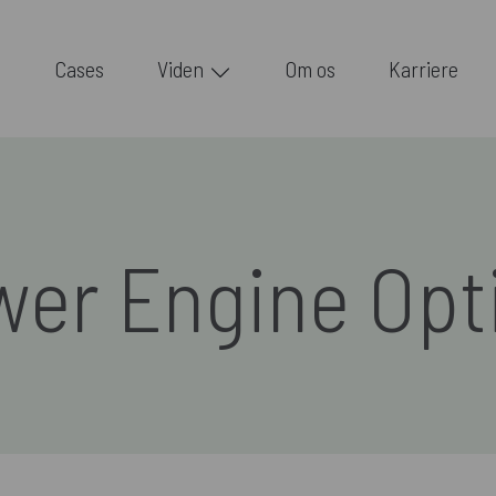
Cases
Viden
Om os
Karriere
er Engine Opt