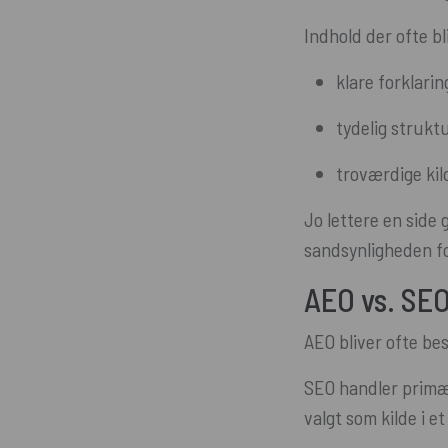
Indhold der ofte b
klare forklari
tydelig strukt
troværdige kild
Jo lettere en side 
sandsynligheden for
AEO vs. SE
AEO bliver ofte be
SEO handler primær
valgt som kilde i e