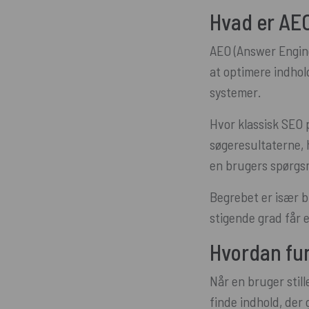
Hvad er AE
AEO (Answer Engine
at optimere indhol
systemer.
Hvor klassisk SEO 
søgeresultaterne, 
en brugers spørgs
Begrebet er især b
stigende grad får et
Hvordan fu
Når en bruger still
finde indhold, der 