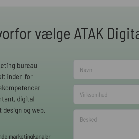
orfor vælge ATAK Digit
keting bureau
lt inden for
rnekompetencer
ent, digital
 design og web.
rende marketingkanaler