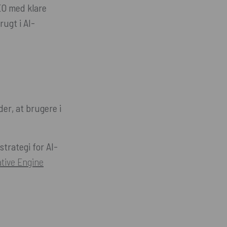
SEO med klare
rugt i AI-
der, at brugere i
trategi for AI-
tive Engine