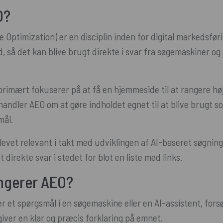
O?
 Optimization) er en disciplin inden for digital markedsfør
d, så det kan blive brugt direkte i svar fra søgemaskiner o
primært fokuserer på at få en hjemmeside til at rangere høj
handler AEO om at gøre indholdet egnet til at blive brugt s
mål.
levet relevant i takt med udviklingen af AI-baseret søgning
 direkte svar i stedet for blot en liste med links.
ngerer AEO?
er et spørgsmål i en søgemaskine eller en AI-assistent, for
giver en klar og præcis forklaring på emnet.