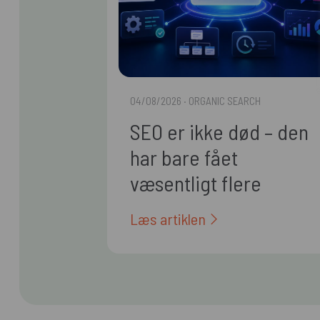
04/08/2026
· ORGANIC SEARCH
SEO er ikke død – den
har bare fået
væsentligt flere
arbejdsopgaver
Læs artiklen