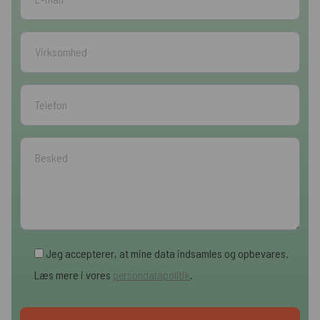
Jeg accepterer, at mine data indsamles og opbevares.
Læs mere i vores
persondatapolitik
.