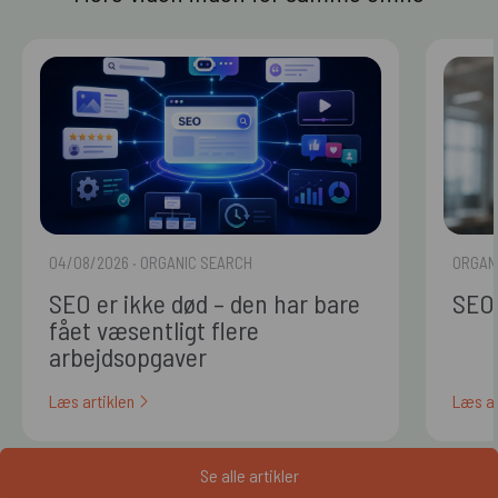
04/08/2026
· ORGANIC SEARCH
ORGAN
SEO er ikke død – den har bare
SEO 
fået væsentligt flere
arbejdsopgaver
Læs artiklen
Læs ar
Se alle artikler