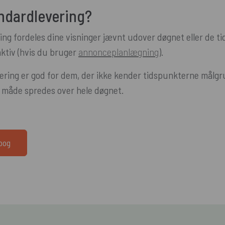
ndardlevering?
ng fordeles dine visninger jævnt udover døgnet eller de tid
aktiv (hvis du bruger
annonceplanlægning
).
ering er god for dem, der ikke kender tidspunkterne målgr
 måde spredes over hele døgnet.
dbog