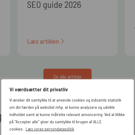
SEO guide 2026
Læs artiklen
Se alle artikler
Vi værdsætter dit privatliv
Vi ønsker dit samtykke til at anvende cookies og indsamle statistik
om din færden på websitet mhp. at kunne analysere og udvikle
g tricks leveret direkte til di
indholdet samt at kunne målrette relevant annoncering. Ved at klikke
på "Accepter alle" giver du samtykke til brugen af ALLE
cookies.
Læs vores persondatapolitik