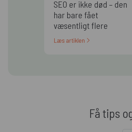
SEO er ikke død – den
har bare fået
væsentligt flere
arbejdsopgaver
Læs artiklen
Få tips o