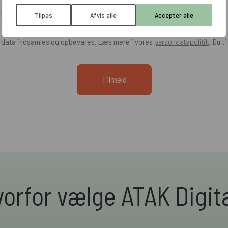
Tilpas
Afvis alle
Accepter alle
e data indsamles og opbevares. Læs mere i vores
persondatapolitik
. Du t
orfor vælge ATAK Digit