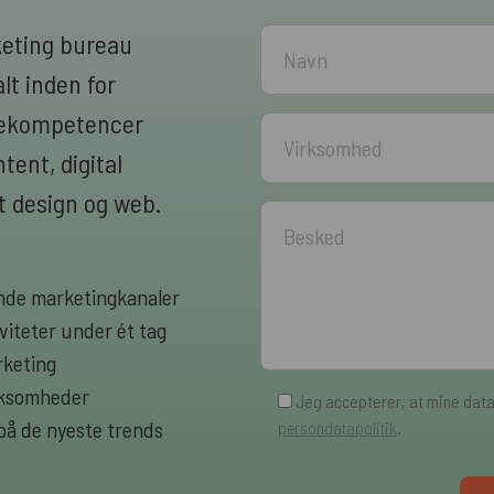
keting bureau
lt inden for
rnekompetencer
ent, digital
 design og web.
rende marketingkanaler
viteter under ét tag
rketing
irksomheder
Jeg accepterer, at mine dat
 på de nyeste trends
persondatapolitik
.