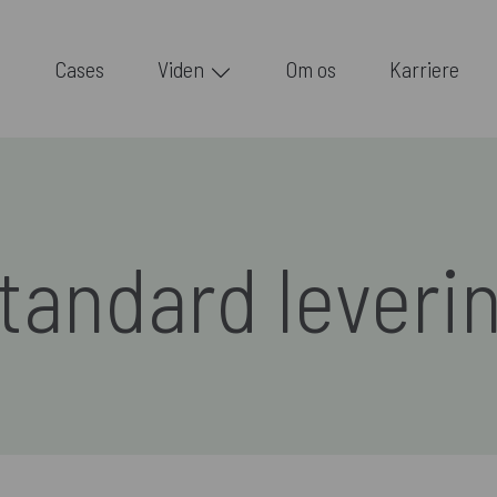
Cases
Viden
Om os
Karriere
tandard leveri