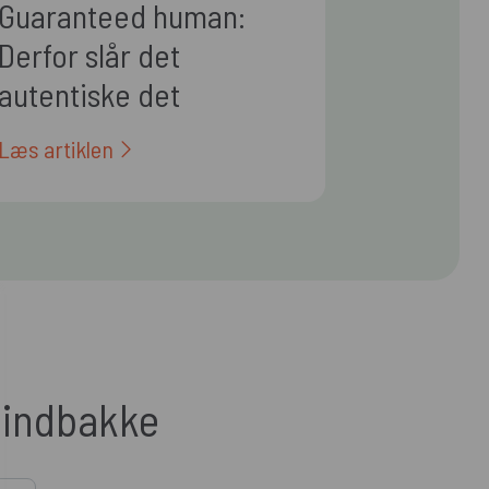
Guaranteed human:
Derfor slår det
autentiske det
polerede i 2026
Læs artiklen
n indbakke