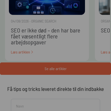
04/08/2026
· ORGANIC SEARCH
ORGAN
SEO er ikke død – den har bare
SEO 
fået væsentligt flere
arbejdsopgaver
Læs artiklen
Læs ar
Se alle artikler
Få tips og tricks leveret direkte til din indbakke