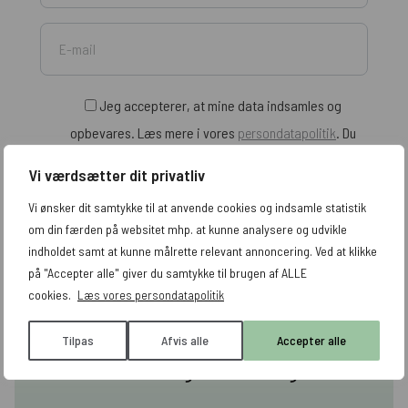
Jeg accepterer, at mine data indsamles og
opbevares. Læs mere i vores
persondatapolitik
. Du
tilmelder dig vores nyhedsbrev.
Vi værdsætter dit privatliv
Vi ønsker dit samtykke til at anvende cookies og indsamle statistik
om din færden på websitet mhp. at kunne analysere og udvikle
indholdet samt at kunne målrette relevant annoncering. Ved at klikke
på "Accepter alle" giver du samtykke til brugen af ALLE
cookies.
Læs vores persondatapolitik
Tilpas
Afvis alle
Accepter alle
Hvorfor vælge ATAK Digital?