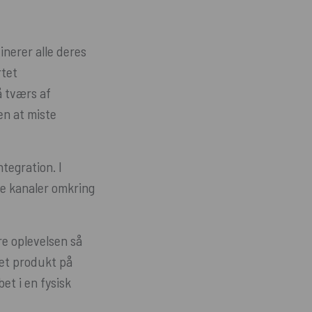
nerer alle deres
tet
å tværs af
en at miste
tegration. I
le kanaler omkring
e oplevelsen så
 et produkt på
et i en fysisk