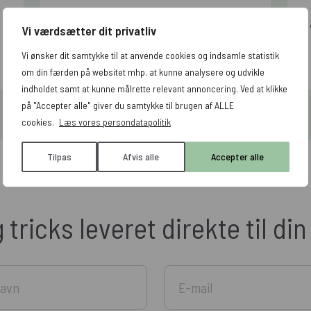
Vi værdsætter dit privatliv
Læs artiklen
Vi ønsker dit samtykke til at anvende cookies og indsamle statistik
om din færden på websitet mhp. at kunne analysere og udvikle
indholdet samt at kunne målrette relevant annoncering. Ved at klikke
på "Accepter alle" giver du samtykke til brugen af ALLE
cookies.
Læs vores persondatapolitik
Se alle artikler
Tilpas
Afvis alle
Accepter alle
g tricks leveret direkte til di