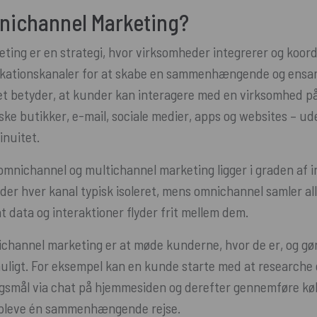
nichannel Marketing?
ing er en strategi, hvor virksomheder integrerer og koordi
kationskanaler for at skabe en sammenhængende og ensar
et betyder, at kunder kan interagere med en virksomhed p
ske butikker, e-mail, sociale medier, apps og websites – ud
inuitet.
omnichannel og multichannel marketing ligger i graden af in
der hver kanal typisk isoleret, mens omnichannel samler al
t data og interaktioner flyder frit mellem dem.
hannel marketing er at møde kunderne, hvor de er, og gør
uligt. For eksempel kan en kunde starte med at researche
ørgsmål via chat på hjemmesiden og derefter gennemføre køb
 opleve én sammenhængende rejse.