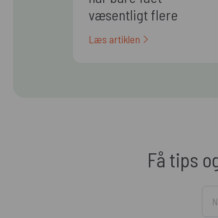
væsentligt flere
arbejdsopgaver
Læs artiklen
Få tips o