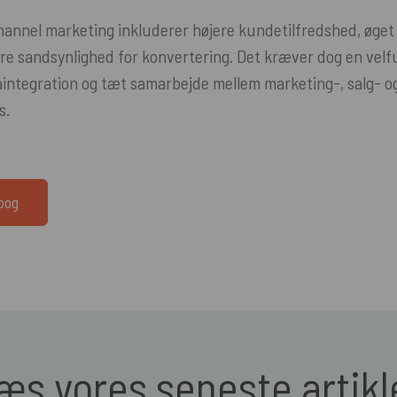
annel marketing inkluderer højere kundetilfredshed, øget l
rre sandsynlighed for konvertering. Det kræver dog en velf
aintegration og tæt samarbejde mellem marketing-, salg- o
s.
dbog
æs vores seneste artikl