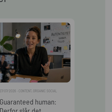
27/07/2026
· CONTENT, ORGANIC SOCIAL
Guaranteed human:
Derfor slår det