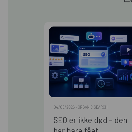
04/08/2026
· ORGANIC SEARCH
SEO er ikke død – den
har bare fået