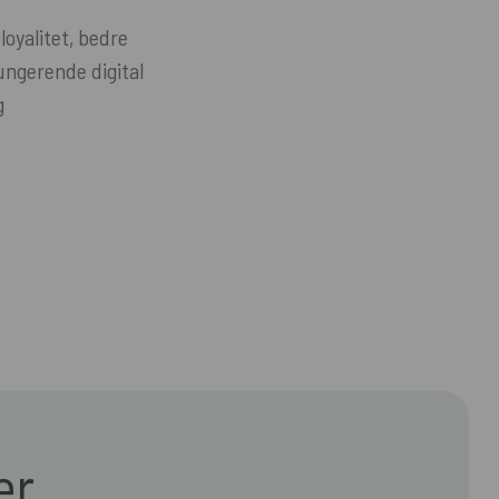
oyalitet, bedre
ungerende digital
g
er