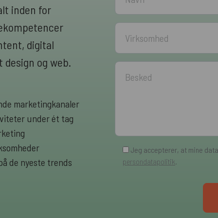
lt inden for
rnekompetencer
ent, digital
 design og web.
rende marketingkanaler
viteter under ét tag
rketing
irksomheder
Jeg accepterer, at mine dat
 på de nyeste trends
persondatapolitik
.