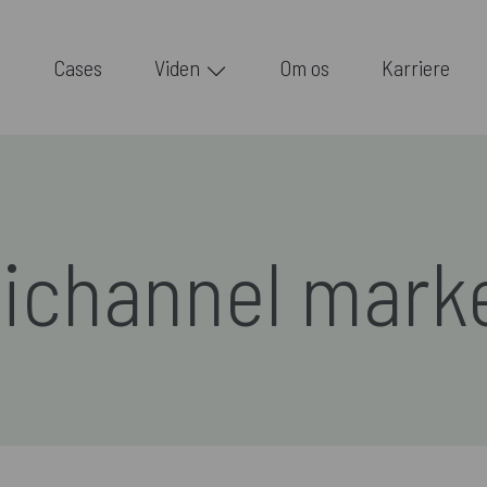
Cases
Viden
Om os
Karriere
channel mark