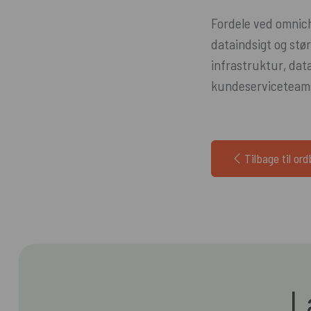
Fordele ved omnich
dataindsigt og stø
infrastruktur, dat
kundeserviceteam
Tilbage til or
L