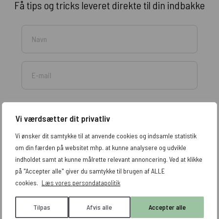
Få tips og tricks leveret direkte til din indbakke
Jeg accepterer, at mine data indsamles og
Vi værdsætter dit privatliv
opbevares. Læs mere i vores
persondatapolitik
. Du
tilmelder dig vores nyhedsbrev.
Vi ønsker dit samtykke til at anvende cookies og indsamle statistik
om din færden på websitet mhp. at kunne analysere og udvikle
indholdet samt at kunne målrette relevant annoncering. Ved at klikke
på "Accepter alle" giver du samtykke til brugen af ALLE
cookies.
Læs vores persondatapolitik
Tilpas
Afvis alle
Accepter alle