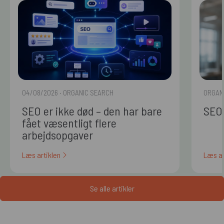
04/08/2026
· ORGANIC SEARCH
ORGAN
SEO er ikke død – den har bare
SEO 
fået væsentligt flere
arbejdsopgaver
Læs artiklen
Læs ar
Se alle artikler