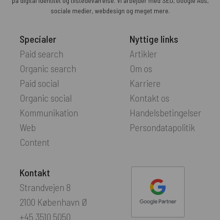
på digital identitet og tilstedeværelse. Vi arbejder med SEO, Google Ads,
sociale medier, webdesign og meget mere.
Specialer
Nyttige links
Paid search
Artikler
Organic search
Om os
Paid social
Karriere
Organic social
Kontakt os
Kommunikation
Handelsbetingelser
Web
Persondatapolitik
Content
Kontakt
Strandvejen 8
2100 København Ø
+45 3510 5050