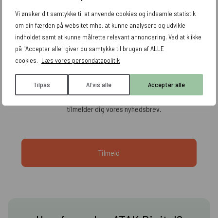
Vi ønsker dit samtykke til at anvende cookies og indsamle statistik
om din færden på websitet mhp. at kunne analysere og udvikle
indholdet samt at kunne målrette relevant annoncering. Ved at klikke
på "Accepter alle" giver du samtykke til brugen af ALLE
cookies.
Læs vores persondatapolitik
Jeg accepterer, at mine data indsamles og
Tilpas
Afvis alle
Accepter alle
opbevares. Læs mere i vores
persondatapolitik
. Du
tilmelder dig vores nyhedsbrev.