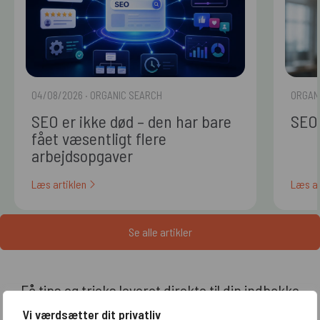
04/08/2026
· ORGANIC SEARCH
ORGAN
SEO er ikke død – den har bare
SEO 
fået væsentligt flere
arbejdsopgaver
Læs artiklen
Læs ar
Se alle artikler
Få tips og tricks leveret direkte til din indbakke
Vi værdsætter dit privatliv