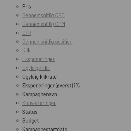
Pris
Gennemsnitlig CPC
Gennemsnitlig CPM
CTR
Gennemsnitlig position
Klik
Eksponeringer
Ugyldige klik
Ugyldig klikrate
Eksponeringer (øverst) i%
Kampagnenavn
Konverteringer
Status
Budget
Kampagnestartdato