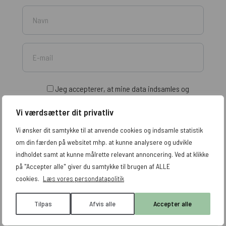
Jeg accepterer, at mine data indsamles og
opbevares. Læs mere i vores
persondatapolitik
. Du
Vi værdsætter dit privatliv
tilmelder dig vores nyhedsbrev.
Vi ønsker dit samtykke til at anvende cookies og indsamle statistik
om din færden på websitet mhp. at kunne analysere og udvikle
indholdet samt at kunne målrette relevant annoncering. Ved at klikke
på "Accepter alle" giver du samtykke til brugen af ALLE
cookies.
Læs vores persondatapolitik
Tilpas
Afvis alle
Accepter alle