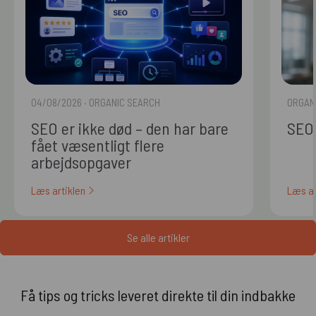
04/08/2026
· ORGANIC SEARCH
ORGAN
SEO er ikke død – den har bare
SEO 
fået væsentligt flere
arbejdsopgaver
Læs artiklen
Læs ar
Se alle artikler
Få tips og tricks leveret direkte til din indbakke