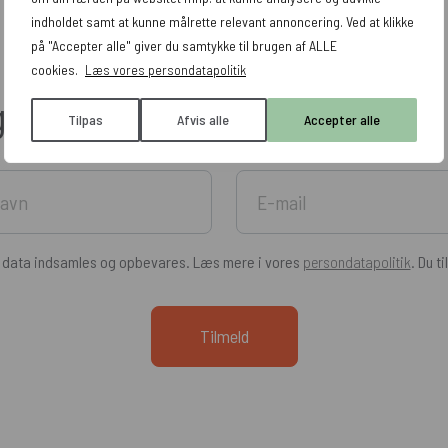
indholdet samt at kunne målrette relevant annoncering. Ved at klikke
på "Accepter alle" giver du samtykke til brugen af ALLE
cookies.
Læs vores persondatapolitik
g tricks leveret direkte til di
Tilpas
Afvis alle
Accepter alle
e data indsamles og opbevares. Læs mere i vores
persondatapolitik
. Du t