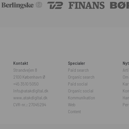
Kontakt
Specialer
Nyt
Strandvejen 8
Paid search
Arti
2100 København Ø
Organic search
Om
+45 3510 5050
Paid social
Kar
info@atakdigital.dk
Organic social
Kon
www.atakdigital.dk
Kommunikation
Han
CVR-nr.: 27045294
Web
Per
Content