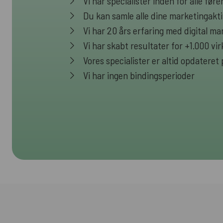
Vi har specialister inden for alle fø
Du kan samle alle dine marketingakti
Vi har 20 års erfaring med digital ma
Vi har skabt resultater for +1.000 v
Vores specialister er altid opdateret
Vi har ingen bindingsperioder