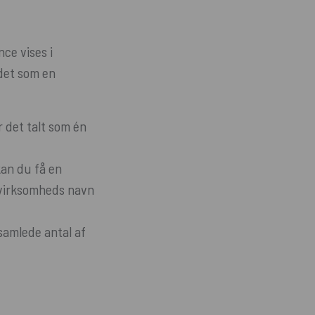
ce vises i
 det som en
r det talt som én
kan du få en
n virksomheds navn
 samlede antal af