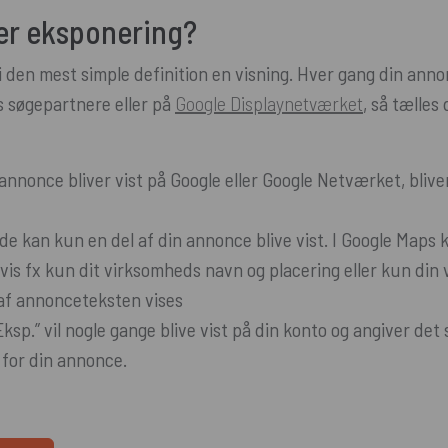
er eksponering?
i den mest simple definition en visning. Hver gang din annon
s søgepartnere eller på
Google Displaynetværket
, så tælles
annonce bliver vist på Google eller Google Netværket, blive
lde kan kun en del af din annonce blive vist. I Google Maps 
vis fx kun dit virksomheds navn og placering eller kun di
e af annonceteksten vises
ksp.” vil nogle gange blive vist på din konto og angiver det
for din annonce.