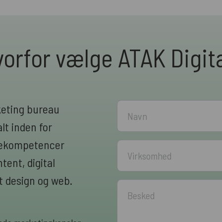
orfor vælge ATAK Digit
keting bureau
lt inden for
rnekompetencer
ent, digital
 design og web.