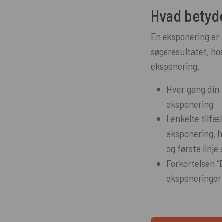
Hvad betyd
En eksponering er 
søgeresultatet, ho
eksponering.
Hver gang din 
eksponering
I enkelte tilfæ
eksponering, h
og første linj
Forkortelsen “E
eksponeringer 