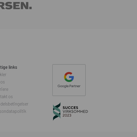
tige links
kler
 os
riere
takt os
delsbetingelser
sondatapolitik