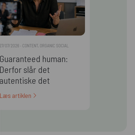
27/07/2026
· CONTENT, ORGANIC SOCIAL
Guaranteed human:
Derfor slår det
autentiske det
polerede i 2026
Læs artiklen