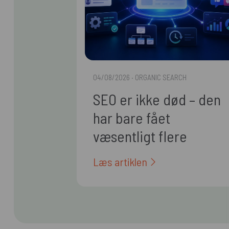
04/08/2026
· ORGANIC SEARCH
SEO er ikke død – den
har bare fået
væsentligt flere
arbejdsopgaver
Læs artiklen