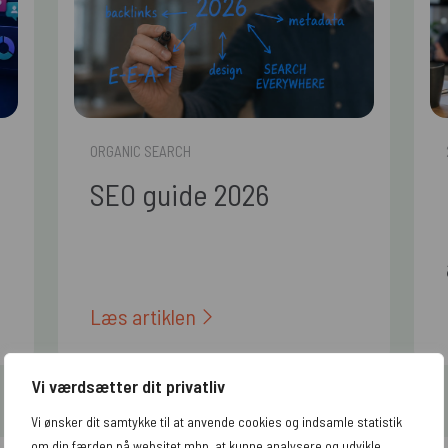
ORGANIC SEARCH
SEO guide 2026
Læs artiklen
Vi værdsætter dit privatliv
Vi ønsker dit samtykke til at anvende cookies og indsamle statistik
Se alle artikler
om din færden på websitet mhp. at kunne analysere og udvikle