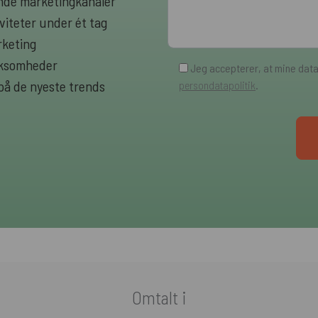
rende marketingkanaler
viteter under ét tag
rketing
irksomheder
Jeg accepterer, at mine dat
 på de nyeste trends
persondatapolitik
.
Omtalt i