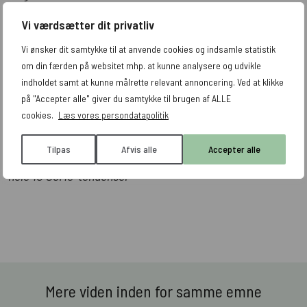
potentielle kunder, vise produkterne frem og sælge
Vi værdsætter dit privatliv
dem nemt og hurtigt – helt uden et besøg på din
Vi ønsker dit samtykke til at anvende cookies og indsamle statistik
hjemmeside.
om din færden på websitet mhp. at kunne analysere og udvikle
indholdet samt at kunne målrette relevant annoncering. Ved at klikke
på "Accepter alle" giver du samtykke til brugen af ALLE
Vil du blive meget klogere på endnu flere trends, der kan
cookies.
Læs vores persondatapolitik
påvirke din SoMe strategi? Så
download vores
Tilpas
Afvis alle
Accepter alle
whitepaper om SoMe-trends
. Her får du vigtig viden om
hele 10 SoMe-tendenser
Mere viden inden for samme emne