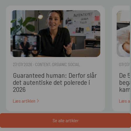
27/07/2026
· CONTENT, ORGANIC SOCIAL
07/07/
Guaranteed human: Derfor slår
De 5
det autentiske det polerede i
begå
2026
kam
Læs artiklen
Læs ar
Se alle artikler