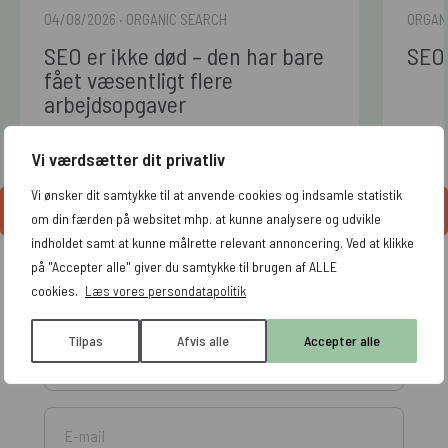
04/08/2026
· ORGANIC SEARCH
ORGAN
SEO er ikke død – den har bare
SEO 
fået væsentligt flere
arbejdsopgaver
Læs artiklen
Læs ar
Vi værdsætter dit privatliv
Vi ønsker dit samtykke til at anvende cookies og indsamle statistik
Se alle artikler
om din færden på websitet mhp. at kunne analysere og udvikle
indholdet samt at kunne målrette relevant annoncering. Ved at klikke
på "Accepter alle" giver du samtykke til brugen af ALLE
Få tips og tricks leveret direkte til din indbakke
cookies.
Læs vores persondatapolitik
Tilpas
Afvis alle
Accepter alle