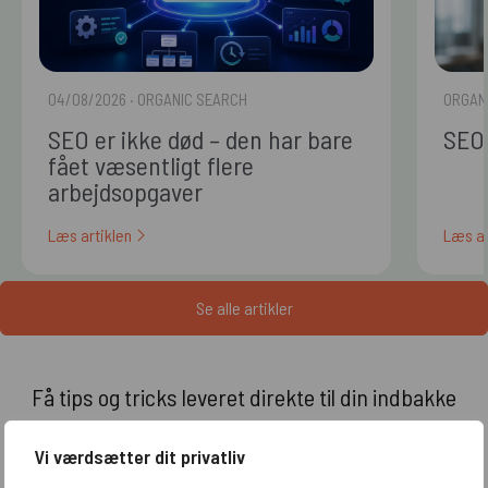
04/08/2026
· ORGANIC SEARCH
ORGAN
SEO er ikke død – den har bare
SEO 
fået væsentligt flere
arbejdsopgaver
Læs artiklen
Læs ar
Se alle artikler
Få tips og tricks leveret direkte til din indbakke
Vi værdsætter dit privatliv