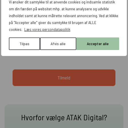
Vi ønsker dit samtykke til at anvende cookies og indsamle statistik
om din færden på websitet mhp. at kunne analysere og udvikle
indholdet samt at kunne målrette relevant annoncering. Ved at klikke
på "Accepter alle" giver du samtykke til brugen af ALLE
cookies.
Læs vores persondatapolitik
Jeg accepterer, at mine data indsamles og
opbevares. Læs mere i vores
persondatapolitik
. Du
Tilpas
Afvis alle
Accepter alle
tilmelder dig vores nyhedsbrev.
Hvorfor vælge ATAK Digital?