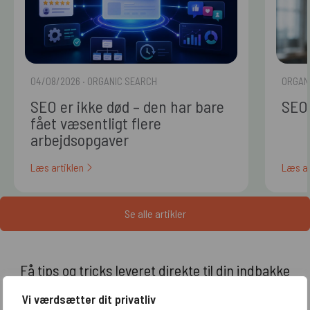
04/08/2026
· ORGANIC SEARCH
ORGAN
SEO er ikke død – den har bare
SEO 
fået væsentligt flere
arbejdsopgaver
Læs artiklen
Læs ar
Se alle artikler
Få tips og tricks leveret direkte til din indbakke
Vi værdsætter dit privatliv