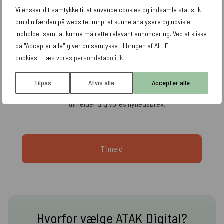
Vi ønsker dit samtykke til at anvende cookies og indsamle statistik
om din færden på websitet mhp. at kunne analysere og udvikle
indholdet samt at kunne målrette relevant annoncering. Ved at klikke
på "Accepter alle" giver du samtykke til brugen af ALLE
cookies.
Læs vores persondatapolitik
Jeg accepterer, at mine data indsamles og
Tilpas
Afvis alle
Accepter alle
opbevares. Læs mere i vores
persondatapolitik
. Du
tilmelder dig vores nyhedsbrev.
Hvorfor vælge ATAK Digital?