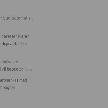
ver bud automatisk
 derefter klarer
lige antal klik
t angive en
l betale pr. klik.
ynetværket med
ampagner.