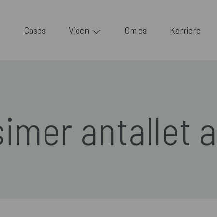
Cases
Viden
Om os
Karriere
imer antallet af