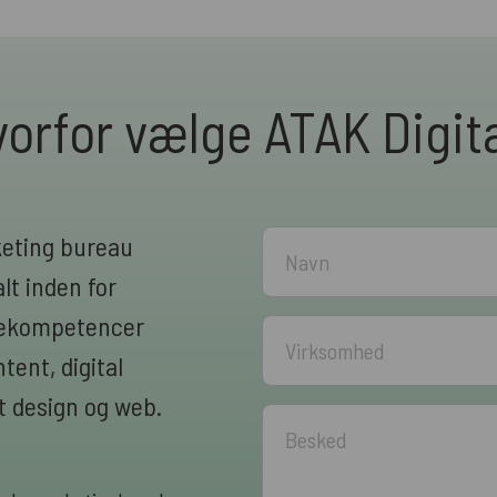
orfor vælge ATAK Digit
keting bureau
lt inden for
rnekompetencer
ent, digital
 design og web.