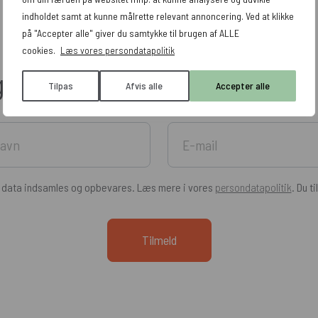
indholdet samt at kunne målrette relevant annoncering. Ved at klikke
på "Accepter alle" giver du samtykke til brugen af ALLE
cookies.
Læs vores persondatapolitik
g tricks leveret direkte til di
Tilpas
Afvis alle
Accepter alle
e data indsamles og opbevares. Læs mere i vores
persondatapolitik
. Du t