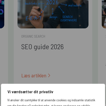
ORGANIC SEARCH
SEO guide 2026
Læs artiklen
Vi værdsætter dit privatliv
Vi ønsker dit samtykke til at anvende cookies og indsamle statistik
Se alle artikler
om din færden på websitet mhp. at kunne analysere og udvikle