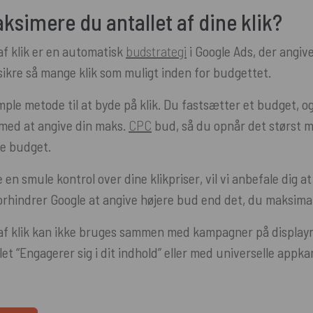
simere du antallet af dine klik?
af klik er en automatisk
budstrategi
i Google Ads, der angi
sikre så mange klik som muligt inden for budgettet.
ple metode til at byde på klik. Du fastsætter et budget, og
med at angive din maks.
CPC
bud, så du opnår det størst mu
ge budget.
 en smule kontrol over dine klikpriser, vil vi anbefale dig a
hindrer Google at angive højere bud end det, du maksimal vi
 af klik kan ikke bruges sammen med kampagner på displa
t “Engagerer sig i dit indhold” eller med universelle appk