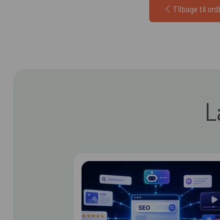
Tilbage til or
L