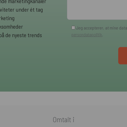
rende marketingkanaler
viteter under ét tag
rketing
irksomheder
Jeg accepterer, at mine dat
 på de nyeste trends
persondatapolitik
.
Omtalt i