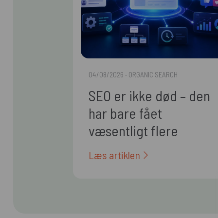
04/08/2026
· ORGANIC SEARCH
SEO er ikke død – den
har bare fået
væsentligt flere
arbejdsopgaver
Læs artiklen