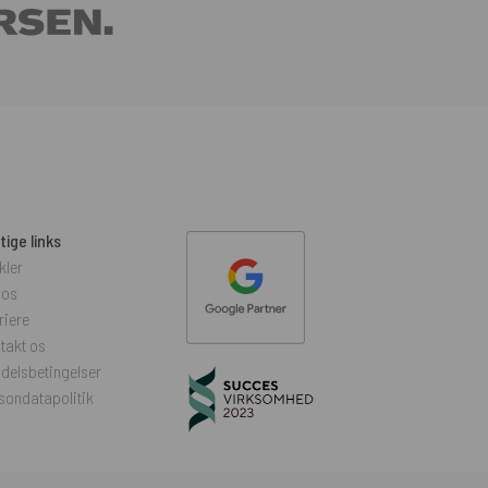
tige links
kler
 os
riere
takt os
delsbetingelser
sondatapolitik