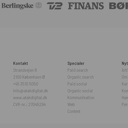
Kontakt
Specialer
Nyt
Strandvejen 8
Paid search
Arti
2100 København Ø
Organic search
Om
+45 3510 5050
Paid social
Kar
info@atakdigital.dk
Organic social
Kon
www.atakdigital.dk
Kommunikation
Han
CVR-nr.: 27045294
Web
Per
Content