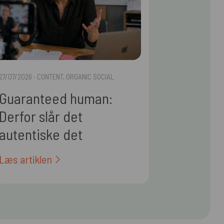
27/07/2026
· CONTENT, ORGANIC SOCIAL
Guaranteed human:
Derfor slår det
autentiske det
polerede i 2026
Læs artiklen