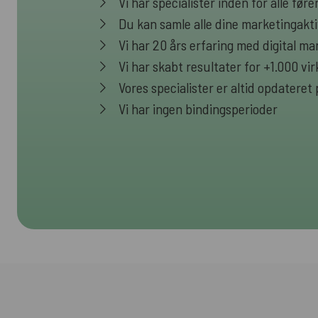
Vi har specialister inden for alle fø
Du kan samle alle dine marketingakti
Vi har 20 års erfaring med digital ma
Vi har skabt resultater for +1.000 v
Vores specialister er altid opdateret
Vi har ingen bindingsperioder