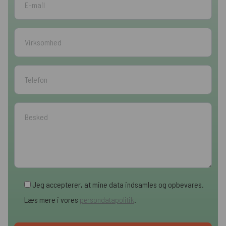
Jeg accepterer, at mine data indsamles og opbevares.
Læs mere i vores
persondatapolitik
.