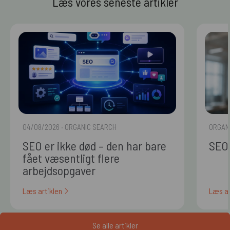
Læs vores seneste artikler
04/08/2026
· ORGANIC SEARCH
ORGAN
SEO er ikke død – den har bare
SEO 
fået væsentligt flere
arbejdsopgaver
Læs artiklen
Læs ar
Se alle artikler