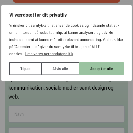
Vi værdsætter dit privatliv
Vi ønsker dit samtykke til at anvende cookies og indsamle statistik
om din færden på websitet mhp. at kunne analysere og udvikle
Hvorfor vælge ATAK Digital?
indholdet samt at kunne målrette relevant annoncering. Ved at klikke
på "Accepter alle" giver du samtykke til brugen af ALLE
ATAK Digital er et digitalt performance bureau med
cookies.
Læs vores persondatapolitik
fokus på resultater. Vi tilbyder alt inden for digital
markedsføring, og vores kernekompetencer
Tilpas
Afvis alle
Accepter alle
spænder bredt; SEO, Google Ads, content, digital
kommunikation, sociale medier samt design og
web.