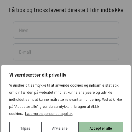
Få tips og tricks leveret direkte til din indbakke
Jeg accepterer, at mine data indsamles og
Vi værdsætter dit privatliv
opbevares. Læs mere i vores
persondatapolitik
. Du
Vi ønsker dit samtykke til at anvende cookies og indsamle statistik
tilmelder dig vores nyhedsbrev.
om din færden på websitet mhp. at kunne analysere og udvikle
indholdet samt at kunne målrette relevant annoncering. Ved at klikke
på "Accepter alle" giver du samtykke til brugen af ALLE
cookies.
Læs vores persondatapolitik
Tilpas
Afvis alle
Accepter alle