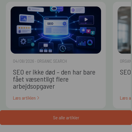
04/08/2026
· ORGANIC SEARCH
ORGAN
SEO er ikke død – den har bare
SEO 
fået væsentligt flere
arbejdsopgaver
Læs artiklen
Læs ar
Se alle artikler