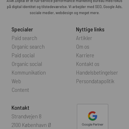
ATAK Digital er et full-service performance marketing bureau med fokus
på digital identitet og tilstedeværelse. Vi arbejder med SEO, Google Ads,
sociale medier, webdesign og meget mere.
Specialer
Nyttige links
Paid search
Artikler
Organic search
Om os
Paid social
Karriere
Organic social
Kontakt os
Kommunikation
Handelsbetingelser
Web
Persondatapolitik
Content
Kontakt
Strandvejen 8
2100 København Ø