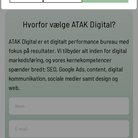
Hvorfor vælge ATAK Digital?
ATAK Digital er et digitalt performance bureau med
fokus på resultater. Vi tilbyder alt inden for digital
markedsføring, og vores kernekompetencer
spænder bredt; SEO, Google Ads, content, digital
kommunikation, sociale medier samt design og
web.