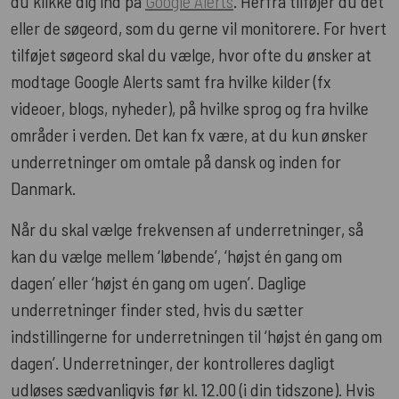
du klikke dig ind på
Google Alerts
. Herfra tilføjer du det
eller de søgeord, som du gerne vil monitorere. For hvert
tilføjet søgeord skal du vælge, hvor ofte du ønsker at
modtage Google Alerts samt fra hvilke kilder (fx
videoer, blogs, nyheder), på hvilke sprog og fra hvilke
områder i verden. Det kan fx være, at du kun ønsker
underretninger om omtale på dansk og inden for
Danmark.
Når du skal vælge frekvensen af underretninger, så
kan du vælge mellem ‘løbende’, ‘højst én gang om
dagen’ eller ‘højst én gang om ugen’. Daglige
underretninger finder sted, hvis du sætter
indstillingerne for underretningen til ‘højst én gang om
dagen’. Underretninger, der kontrolleres dagligt
udløses sædvanligvis før kl. 12.00 (i din tidszone). Hvis