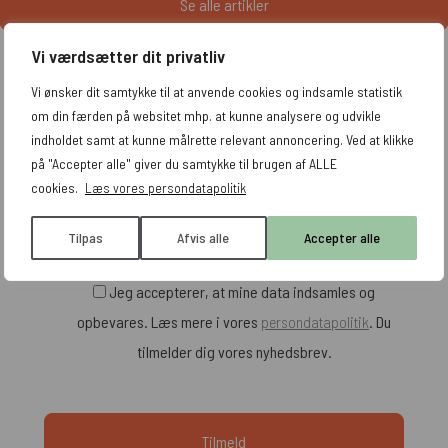
Se alle artikler
Vi værdsætter dit privatliv
Få tips og tricks leveret direkte til din indbakke
Vi ønsker dit samtykke til at anvende cookies og indsamle statistik
om din færden på websitet mhp. at kunne analysere og udvikle
indholdet samt at kunne målrette relevant annoncering. Ved at klikke
på "Accepter alle" giver du samtykke til brugen af ALLE
cookies.
Læs vores persondatapolitik
Tilpas
Afvis alle
Accepter alle
Jeg accepterer, at mine data indsamles og
opbevares. Læs mere i vores
persondatapolitik
. Du
tilmelder dig vores nyhedsbrev.