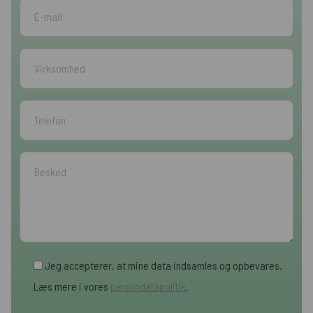
Jeg accepterer, at mine data indsamles og opbevares.
Læs mere i vores
persondatapolitik
.