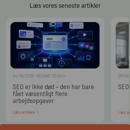
Læs vores seneste artikler
04/08/2026
· ORGANIC SEARCH
ORGAN
SEO er ikke død – den har bare
SEO 
fået væsentligt flere
arbejdsopgaver
Læs artiklen
Læs ar