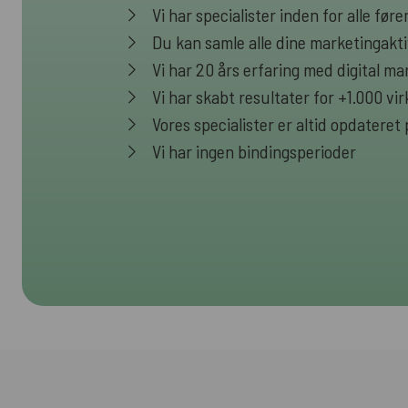
Vi har specialister inden for alle fø
Du kan samle alle dine marketingakti
Vi har 20 års erfaring med digital ma
Vi har skabt resultater for +1.000 v
Vores specialister er altid opdateret
Vi har ingen bindingsperioder