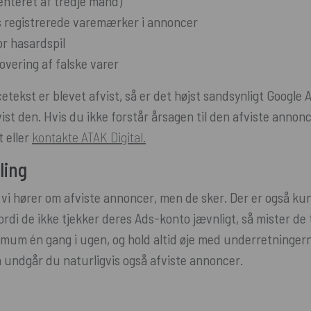
nteret af tredje mand)
s registrerede varemærker i annoncer
r hasardspil
overing af falske varer
tekst er blevet afvist, så er det højst sandsynligt Google 
ist den. Hvis du ikke forstår årsagen til den afviste annonce
 eller
kontakte ATAK Digital.
ling
 vi hører om afviste annoncer, men de sker. Der er også kun
rdi de ikke tjekker deres Ads-konto jævnligt, så mister de 
imum én gang i ugen, og hold altid øje med underretningerne
så undgår du naturligvis også afviste annoncer.