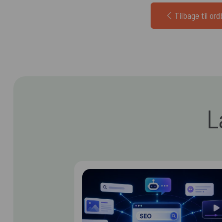
Tilbage til or
L