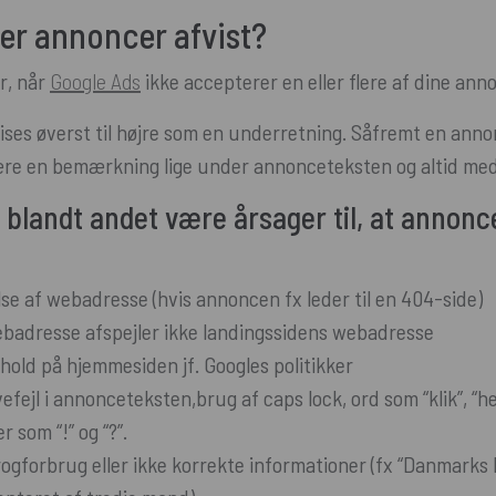
ver annoncer afvist?
r, når
Google Ads
ikke accepterer en eller flere af dine ann
ises øverst til højre som en underretning. Såfremt en anno
 være en bemærkning lige under annonceteksten og altid med
 blandt andet være årsager til, at annonc
lse af webadresse (hvis annoncen fx leder til en 404-side)
badresse afspejler ikke landingssidens webadresse
old på hjemmesiden jf. Googles politikker
fejl i annonceteksten,brug af caps lock, ord som “klik”, “he
 som “!” og “?”.
gforbrug eller ikke korrekte informationer (fx “Danmarks bi