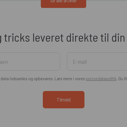
Se alle artikler
g tricks leveret direkte til di
e data indsamles og opbevares. Læs mere i vores
persondatapolitik
. Du t