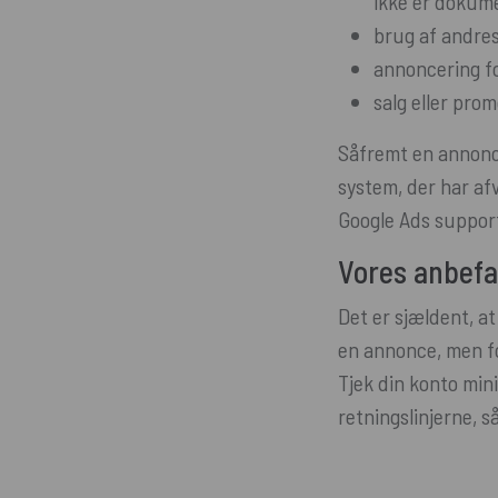
ikke er dokume
brug af andre
annoncering fo
salg eller prom
Såfremt en annonce
system, der har afv
Google Ads support
Vores anbefa
Det er sjældent, at
en annonce, men fo
Tjek din konto min
retningslinjerne, 