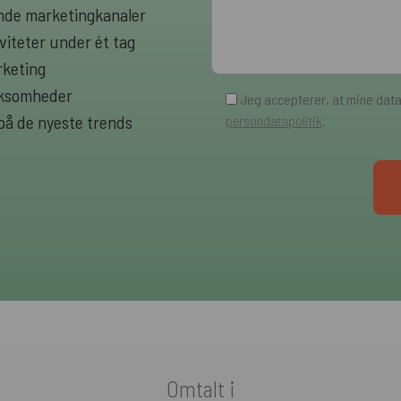
rende marketingkanaler
viteter under ét tag
rketing
irksomheder
Jeg accepterer, at mine dat
 på de nyeste trends
persondatapolitik
.
Omtalt i