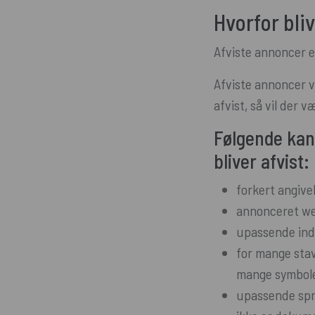
Hvorfor bli
Afviste annoncer e
Afviste annoncer v
afvist, så vil der
Følgende kan
bliver afvist:
forkert angive
annonceret we
upassende indh
for mange stave
mange symboler
upassende spro