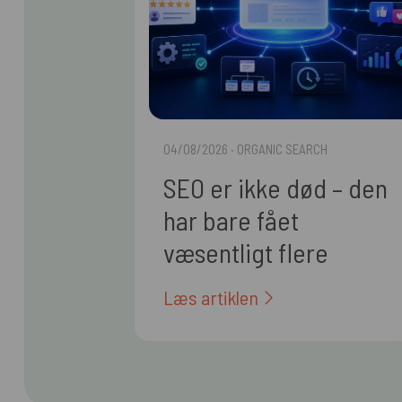
04/08/2026
· ORGANIC SEARCH
SEO er ikke død – den
har bare fået
væsentligt flere
arbejdsopgaver
Læs artiklen