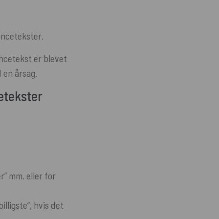
oncetekster.
ncetekst er blevet
 en årsag.
etekster
r” mm. eller for
lligste”, hvis det