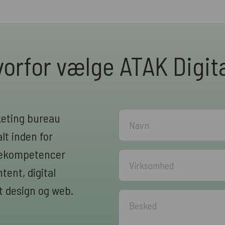
orfor vælge ATAK Digit
keting bureau
lt inden for
rnekompetencer
ent, digital
 design og web.