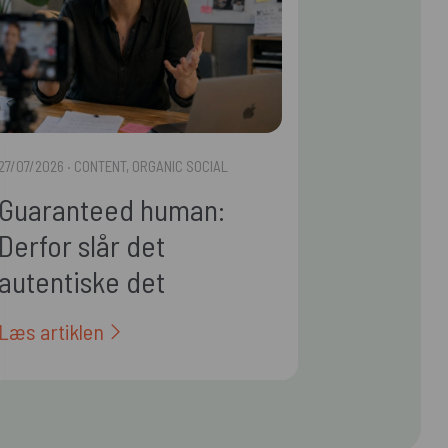
27/07/2026
· CONTENT, ORGANIC SOCIAL
Guaranteed human:
Derfor slår det
autentiske det
polerede i 2026
Læs artiklen