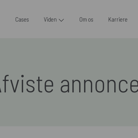
Cases
Viden
Om os
Karriere
fviste annonc