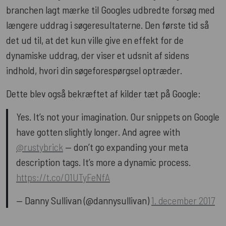
branchen lagt mærke til Googles udbredte forsøg med
længere uddrag i søgeresultaterne. Den første tid så
det ud til, at det kun ville give en effekt for de
dynamiske uddrag, der viser et udsnit af sidens
indhold, hvori din søgeforespørgsel optræder.
Dette blev også bekræftet af kilder tæt på Google:
Yes. It’s not your imagination. Our snippets on Google
have gotten slightly longer. And agree with
@rustybrick
— don’t go expanding your meta
description tags. It’s more a dynamic process.
https://t.co/O1UTyFeNfA
— Danny Sullivan (@dannysullivan)
1. december 2017