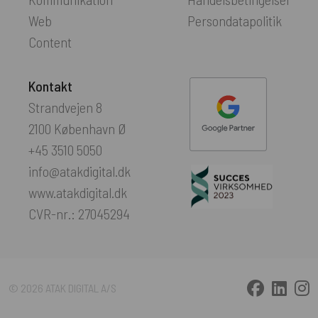
Web
Persondatapolitik
Content
Kontakt
Strandvejen 8
2100 København Ø
+45 3510 5050
info@atakdigital.dk
www.atakdigital.dk
CVR-nr.: 27045294
© 2026 ATAK DIGITAL A/S