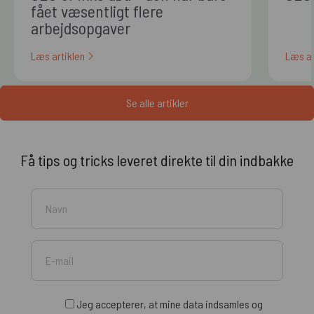
fået væsentligt flere
arbejdsopgaver
Læs artiklen
Læs ar
Se alle artikler
Få tips og tricks leveret direkte til din indbakke
Jeg accepterer, at mine data indsamles og