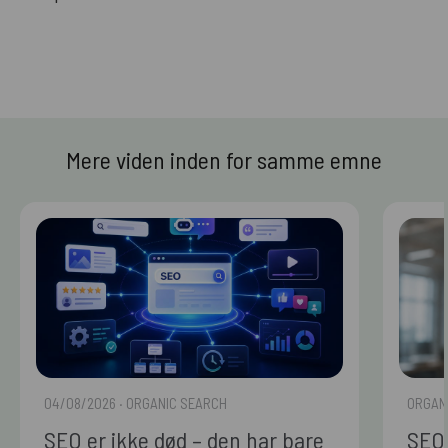
Mere viden inden for samme emne
04/08/2026
· ORGANIC SEARCH
ORGAN
SEO er ikke død – den har bare
SEO 